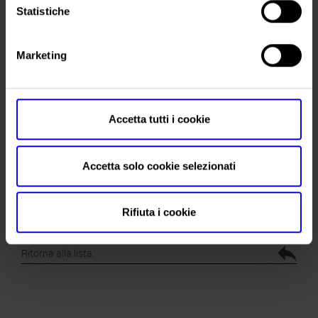
Statistiche
geografica con Shenzhen dove nel 2020 lanceremo Wine to
Asia, la nostra nuova piattaforma di promozione multi-
canale”.
Marketing
Accetta tutti i cookie
Accetta solo cookie selezionati
Rifiuta i cookie
Matteo Gelmetti, vicepresidente Veronafiere Spa
Ritorna alla lista