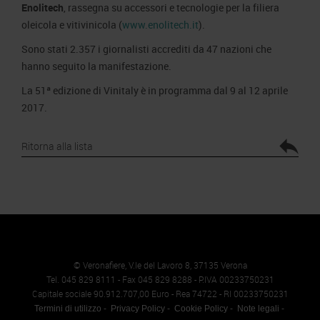
Enolitech
, rassegna su accessori e tecnologie per la filiera
oleicola e vitivinicola (
www.enolitech.it
).
Sono stati 2.357 i giornalisti accrediti da 47 nazioni che
hanno seguito la manifestazione.
La 51ª edizione di Vinitaly è in programma dal 9 al 12 aprile
2017.
Ritorna alla lista
© Veronafiere, V.le del Lavoro 8, 37135 Verona
Tel. 045 829 8111 - Fax 045 829 8288 - P.IVA 00233750231
Capitale sociale 90.912.707,00 Euro - Rea 74722 - RI 00233750231
Termini di utilizzo
Privacy Policy
Cookie Policy
Note legali