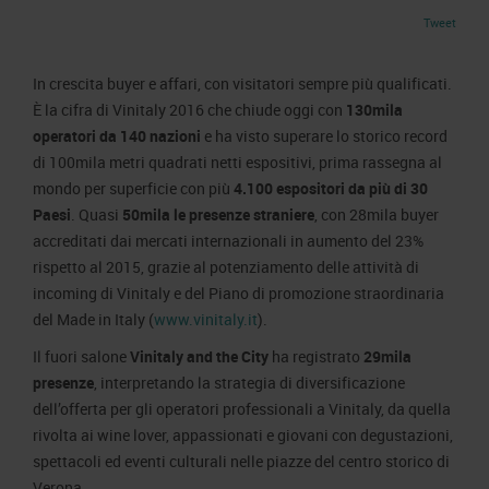
Area Fornitori
Accredito Stampa Marmomac 2026
Tweet
Numeri della fiera
Lavora con noi
Servizi in quartiere per la stampa
Carta dei Valori
In crescita buyer e affari, con visitatori sempre più qualificati.
Contatti Ufficio Stampa
Parità di genere
È la cifra di Vinitaly 2016 che chiude oggi con
130mila
Contatti
operatori da 140 nazioni
e ha visto superare lo storico record
Modello di Organizzazione, Gestione e Controllo
di 100mila metri quadrati netti espositivi, prima rassegna al
Codice Etico
mondo per superficie con più
4.100 espositori da più di 30
Responsabilità Sociale d’Impresa
Paesi
. Quasi
50mila le presenze straniere
, con 28mila buyer
Responsabilità ambientale
accreditati dai mercati internazionali in aumento del 23%
rispetto al 2015, grazie al potenziamento delle attività di
Certificazioni riconosciute
incoming di Vinitaly e del Piano di promozione straordinaria
del Made in Italy (
www.vinitaly.it
).
Società trasparente
Il fuori salone
Vinitaly and the City
ha registrato
29mila
Compensi Organi Societari
presenze
, interpretando la strategia di diversificazione
Bilanci Societari
dell’offerta per gli operatori professionali a Vinitaly, da quella
rivolta ai wine lover, appassionati e giovani con degustazioni,
spettacoli ed eventi culturali nelle piazze del centro storico di
Verona.