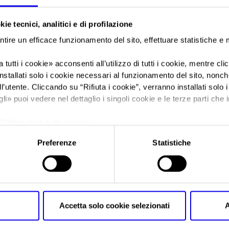
pratiche
di gestione.
«Il nuovo impianto fotovoltaico porta a compimento uno degli obie
ie tecnici, analitici e di profilazione
ONE-Veronafiere e rappresenta un nuovo traguardo nel nostro pe
ntire un efficace funzionamento del sito, effettuare statistiche e
Bricolo
,
presidente di Veronafiere
–. Stiamo inoltre già guardando
geotermia a servizio anche dei cittadini, mentre con il Comune 
 tutti i cookie
» acconsenti all’utilizzo di tutti i cookie, mentre cl
creazione di una comunità energetica, di cui la Fiera potrebbe e
nstallati solo i cookie necessari al funzionamento del sito, nonché 
l’utente. Cliccando su “
Rifiuta i cookie
”, verranno installati solo 
gli
» puoi vedere nel dettaglio i singoli cookie e le terze parti che i
l'informativa sulla privacy.
Preferenze
Statistiche
Accetta solo cookie selezionati
A