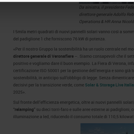
Da sinistra, il presidente Fede
direttore generale Adolfo Rebu
Operations & HR Anna Nicol
I 5mila metri quadrati di nuovi pannelli solari vanno così a somm
del padiglione 1 che forniscono 76 kW di potenza.
«Per il nostro Gruppo la sostenibilità ha un ruolo centrale nel 
direttore generale di Veronafiere
–. Siamo consapevoli che il set
positivo e vogliamo dare il buon esempio. La Fiera di Verona, infatt
certificazione ISO 50001 per la gestione dell’energia e sono già 
sostenibilità, in anticipo sull’obbligo di legge. Senza dimenticar
decisivi per la transizione verde, come
Solar & Storage Live Italia
2025».
Sul fronte dell’efficienza energetica, oltre ai nuovi pannelli solari
“
relamping
” su dieci torri-faro e sulle aree esterne ai padiglioni
illuminazione a led, riducendo il consumo totale di 110,5 kilowat