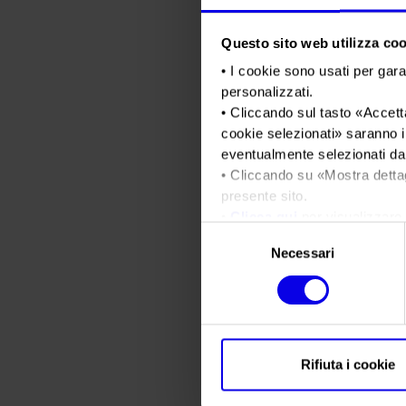
Questo sito web utilizza cook
• I cookie sono usati per gara
personalizzati.
• Cliccando sul tasto «
Accetta
cookie selezionati
» saranno i
eventualmente selezionati dal
• Cliccando su «
Mostra detta
presente sito.
•
Clicca qui
per visualizzare 
Selezione
Necessari
del
consenso
Rifiuta i cookie