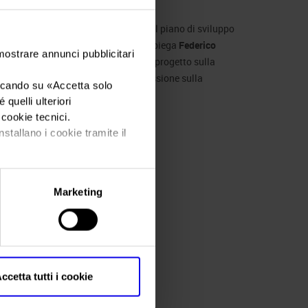
ttivi che si era prefissato il CdA nel piano di sviluppo
rcorso di transizione energetica – spiega
Federico
 mostrare annunci pubblicitari
 ai prossimi passi: è allo studio un progetto sulla
di Verona abbiamo avviato una discussione sulla
iccando su «
Accetta solo
ssere uno snodo importante».
quelli ulteriori
i cookie tecnici.
nstallano i cookie tramite il
Marketing
ccetta tutti i cookie