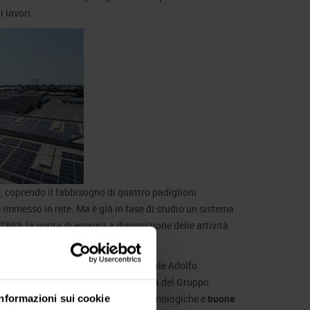
 lavori.
o
, coprendo il fabbisogno di quattro padiglioni
ene immesso in rete. Ma è già in fase di studio un sistema
ll’86% la quota di energia a disposizione delle attività
o Bricolo, insieme al direttore generale Adolfo
to fa parte della strategia di crescita del Gruppo
, grazie all’adozione di soluzioni tecnologiche e
buone
Informazioni sui cookie