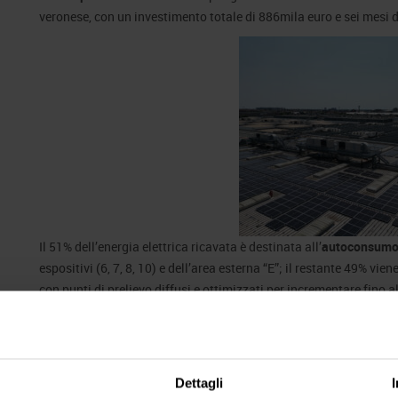
veronese, con un investimento totale di 886mila euro e sei mesi di
Il 51% dell’energia elettrica ricavata è destinata all’
autoconsum
espositivi (6, 7, 8, 10) e dell’area esterna “E”; il restante 49% vi
con punti di prelievo diffusi e ottimizzati per incrementare fino a
della Fiera.
L’impianto fotovoltaico è stato presentato dal presidente Federic
Rebughini e alla direttrice Operations & HR Anna Nicolò. Il proget
basata un approccio sempre più sostenibile al business fieristico
Dettagli