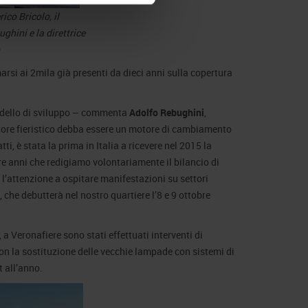
rico Bricolo, il
ghini e la direttrice
ò
arsi ai 2mila già presenti da dieci anni sulla copertura
modello di sviluppo – commenta
Adolfo Rebughini
,
tore fieristico debba essere un motore di cambiamento
i, è stata la prima in Italia a ricevere nel 2015 la
tre anni che redigiamo volontariamente il bilancio di
e l’attenzione a ospitare manifestazioni su settori
, che debutterà nel nostro quartiere l’8 e 9 ottobre
, a Veronafiere sono stati effettuati interventi di
, con la sostituzione delle vecchie lampade con sistemi di
t all’anno.