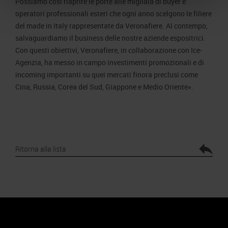
Possiamo così riaprire le porte alle migliaia di buyer e
operatori professionali esteri che ogni anno scelgono le filiere
del made in Italy rappresentate da Veronafiere. Al contempo,
salvaguardiamo il business delle nostre aziende espositrici.
Con questi obiettivi, Veronafiere, in collaborazione con Ice-
Agenzia, ha messo in campo investimenti promozionali e di
incoming importanti su quei mercati finora preclusi come
Cina, Russia, Corea del Sud, Giappone e Medio Oriente».
Ritorna alla lista