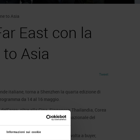
ine to Asia
Far East con la
 to Asia
Tweet
nde italiane, torna a Shenzhen la quarta edizione di
 programma da 14 al 16 maggio.
 dell’area: oltre alla Cina, Singapore, Thailandia, Corea
ati strategici per lo sviluppo internazionale del
Informazioni sui cookie
a una mirata campagna di incoming rivolta a buyer,