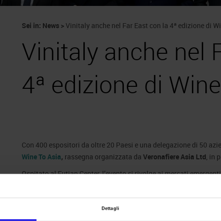
Sei in:
News
>
Vinitaly anche nel Far East con la 4ª edizione di W
Vinitaly anche nel 
4ª edizione di Wine
Con 400 espositori da oltre 20 Paesi e una delegazione di 50 azie
Wine To Asia
,
rassegna organizzata da
Veronafiere Asia Ltd
, in
Ospitato al Futian Center, l’evento si rivolge ai mercati emergenti
del Sud, Vietnam, Indonesia, Taiwan, Hong Kong e Macao, consider
comparto wine&spirits.
Dettagli
In fiera sono attesi circa 15mila operatori professionali grazie 