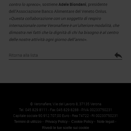
contro lo spreco
»,
sostiene
Adele Biondani
, presidente
dell’Associazione Banco Alimentare del Veneto Onlus.
«Questa collaborazione con un soggetto di respiro
internazionale come Veronafiere è un’ulteriore modalità, che
dimostra nei fatti che la dignità di chi ha bisogno è al centro
delle nostre attività ogni giorno dell’anno
».
Ritorna alla lista
© Veronafiere, V.le del Lavoro 8, 37135 Verona
Tel. 045 829 8111 - Fax 045 829 8288 - P.IVA 00233750231
Capitale sociale 90.912.707,00 Euro - Rea 74722 - RI 00233750231
Termini di utilizzo
Privacy Policy
Cookie Policy
Note legali
Rivedi le tue scelte sui cookie