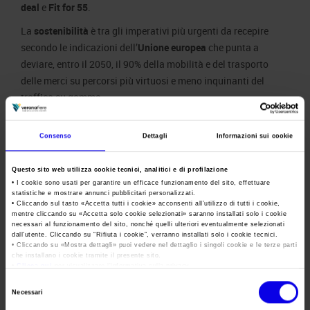
deal
e
Fit for 55
.
La
sostenibilità
è tra gli imperativi più urgenti da recepire
secondo le indicazioni dell’
Unione europea
che punta a
deviare, entro il 2050, il 90% della mobilità e del trasporto
delle merci su percorsi più virtuosi e meno inquinanti del
traffico su gomma.
Il momento è cruciale, inoltre, per definire la crescita e le
opportunità di investimento legate ai 235 miliardi di euro di
Consenso
Dettagli
Informazioni sui cookie
fondi europei a disposizione dell’Italia con il
PNRR
, a cui si
aggiungono i 25 miliardi per progetti infrastrutturali del
Questo sito web utilizza cookie tecnici, analitici e di profilazione
• I cookie sono usati per garantire un efficace funzionamento del sito, effettuare
Piano CEF
(Connecting Europa Facility).
statistiche e mostrare annunci pubblicitari personalizzati.
• Cliccando sul tasto «
Accetta tutti i cookie
» acconsenti all’utilizzo di tutti i cookie,
Gli
stati
mentre cliccando su «
Accetta solo cookie selezionati
» saranno installati solo i cookie
generali
necessari al funzionamento del sito, nonché quelli ulteriori eventualmente selezionati
dall’utente. Cliccando su “
Rifiuta i cookie
”, verranno installati solo i cookie tecnici.
della filiera
• Cliccando su «
Mostra dettagli
» puoi vedere nel dettaglio i singoli cookie e le terze parti
che installano i cookie tramite il presente sito.
a LetExpo
•
Clicca qui
per visualizzare l'informativa sulla privacy.
hanno così
Selezione
il compito
Necessari
del