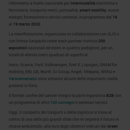
riferimento a livello nazionale per
intermodalità
marittima e
ferroviaria, trasporto merci, portualità,
smart mobility
, nuove
energie, formazione e servizi connessi, in programma dal
16
al
19 marzo 2022
.
La manifestazione, organizzata in collaborazione con ALIS e
con Intesa Sanpaolo come
main partner,
riunisce
200
espositori
nazionali ed esteri in quattro padiglioni, per un
totale di 40mila metri quadrati di superficie.
Iveco, Scania, Ford, Volkswagen, Enel X, Liquigas, SNAM for
mobility, ENI, Q8, Wurth, Gi Group, Kogel, Telepass, WithU e
Veronamercato
sono soltanto alcune delle importanti realtà
presenti in fiera.
Il format confex del salone integra la parte espositiva
B2B
con
un programma di oltre
100
convegni
e seminari tecnici.
Oggi, il comparto dei trasporti e della logistica si trova al
centro di una delle più grandi sfide che ne segnerà il futuro in
chiave ambientale, alla luce degli obiettivi indicati dal
Green