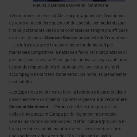
Maurizio Danese e Giovanni Mantovani
«Veronafiere, insieme ad Alis e ai protagonisti dell’economia,
è pronta a raccogliere questa sfida epocale per modernizzare
l’Italia, portandola verso una connessione sempre più efficace
e green – dichiara
Maurizio Danese
, presidente di Veronafiere
–. Le infrastrutture e i trasporti sono fondamentali per
mantenere competitiva la nazione e favorire la circolazione di
persone, beni e servizi. E con questa nuova rassegna abbiamo
la grande responsabilità di promuovere una cultura che ci
accompagni nella transizione verso una mobilità pienamente
sostenibile».
«LetExpo trova nella nostra fiera la location e il partner ideali
dove crescere – commenta il direttore generale di Veronafiere,
Giovanni Mantovani
–. Verona con il suo interporto è una
delle prime piazze in Europa per la logistica intermodale,
vanta una storica vocazione per i traffici come 5ªprovincia in
Italia per interscambio manifatturiero, senza contare che è
uno snodo per 2 dei 9 corridoi TEN-T rilevanti a livello