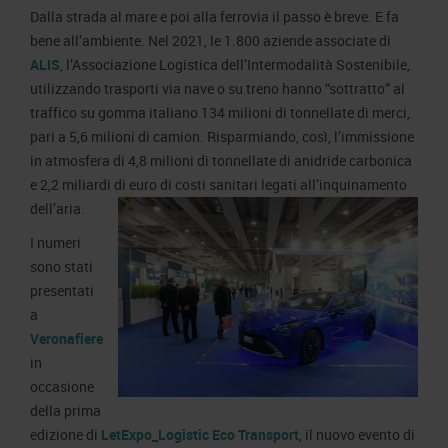
Area Fornitori
Accredito Stampa Marmomac 2026
Dalla strada al mare e poi alla ferrovia il passo è breve. E fa
Numeri della fiera
bene all’ambiente. Nel 2021, le 1.800 aziende associate di
Lavora con noi
Servizi in quartiere per la stampa
Carta dei Valori
ALIS
, l’Associazione Logistica dell’Intermodalità Sostenibile,
utilizzando trasporti via nave o su treno hanno “sottratto” al
Contatti Ufficio Stampa
Parità di genere
Contatti
traffico su gomma italiano 134 milioni di tonnellate di merci,
Modello di Organizzazione, Gestione e Controllo
pari a 5,6 milioni di camion. Risparmiando, così, l’immissione
Codice Etico
in atmosfera di 4,8 milioni di tonnellate di anidride carbonica
e 2,2 miliardi di euro di costi sanitari legati all’inquinamento
Responsabilità Sociale d’Impresa
dell’aria.
Responsabilità ambientale
I numeri
Certificazioni riconosciute
sono stati
presentati
Società trasparente
a
Compensi Organi Societari
Veronafiere
Bilanci Societari
in
occasione
della prima
edizione di
LetExpo_Logistic Eco Transport
, il nuovo evento di