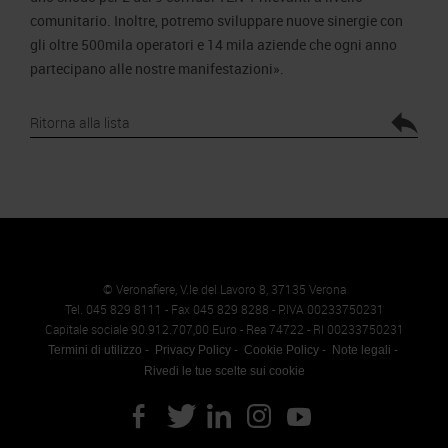
comunitario. Inoltre, potremo sviluppare nuove sinergie con
gli oltre 500mila operatori e 14 mila aziende che ogni anno
partecipano alle nostre manifestazioni».
Ritorna alla lista
© Veronafiere, V.le del Lavoro 8, 37135 Verona
Tel. 045 829 8111 - Fax 045 829 8288 - P.IVA 00233750231
Capitale sociale 90.912.707,00 Euro - Rea 74722 - RI 00233750231
Termini di utilizzo
Privacy Policy
Cookie Policy
Note legali
Rivedi le tue scelte sui cookie