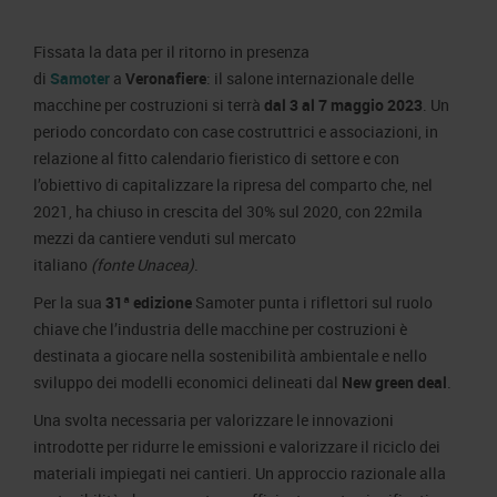
Area Fornitori
Accredito Stampa Marmomac 2026
Numeri della fiera
Fissata la data per il ritorno in presenza
Lavora con noi
Servizi in quartiere per la stampa
Carta dei Valori
di
Samoter
a
Veronafiere
: il salone internazionale delle
Contatti Ufficio Stampa
Parità di genere
macchine per costruzioni si terrà
dal 3 al 7 maggio 2023
. Un
Contatti
periodo concordato con case costruttrici e associazioni, in
Modello di Organizzazione, Gestione e Controllo
relazione al fitto calendario fieristico di settore e con
Codice Etico
l’obiettivo di capitalizzare la ripresa del comparto che, nel
2021, ha chiuso in crescita del 30% sul 2020, con 22mila
Responsabilità Sociale d’Impresa
mezzi da cantiere venduti sul mercato
Responsabilità ambientale
italiano
(fonte Unacea)
.
Certificazioni riconosciute
Per la sua
31ª edizione
Samoter punta i riflettori sul ruolo
chiave che l’industria delle macchine per costruzioni è
Società trasparente
destinata a giocare nella sostenibilità ambientale e nello
Compensi Organi Societari
sviluppo dei modelli economici delineati dal
New green deal
.
Bilanci Societari
Una svolta necessaria per valorizzare le innovazioni
introdotte per ridurre le emissioni e valorizzare il riciclo dei
materiali impiegati nei cantieri. Un approccio razionale alla