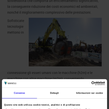
sostenibilità che comporta un efficientamento significativo,
la conseguente riduzione dei costi economici ed ambientali,
nonché il miglioramento complessivo delle prestazioni.
Sofisticate
tecnologie
mettono in
connessione gli esseri umani con le macchine (h2m) e le
macchine con altre macchine (m2m), consentendo
l’automazione progressiva delle attività edili, lo sviluppo
dell’efficienza e la gestione in sicurezza dei lavori più
Consenso
Dettagli
Informazioni sui cookie
pericolosi. La rivoluzione dell’
industria 4.0
sta investendo il
mondo delle macchine per costruzioni e Samoter è
Questo sito web utilizza cookie tecnici, analitici e di profilazione
l’osservatorio privilegiato per capire il cantiere del futuro.