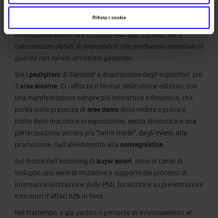
cantieri. Si va dalle macchine di nuova generazione con
Rifiuta i cookie
motori di fase V e tecnologie 4.0 alle attrezzature per la
demolizione selettiva e il riciclo, fino agli impianti per il
calcestruzzo dotati di mescolatori che producono materiale di
qualità con minori emissioni gassose»
.
Sei i
padiglioni
di Samoter a disposizione degli espositori, più
3
aree esterne
. Si rafforza il format delle ultime edizioni, con
una manifestazione sempre più interattiva e dinamica, che
punta sulla presenza di
aree demo
dove vedere e provare
molte delle macchine in esposizione, senza dimenticare una
partecipazione ancora più “tailor made”, dagli eventi alla
promozione, dall’allestimento alla
convegnistica
.
Sul fronte dell’incoming di
buyer esteri
, sono in corso di
sviluppo una serie di iniziative a supporto dei processi di
internazionalizzazione delle PMI, focalizzate su presentazioni
e incontri d’affari b2b in fiera.
Nel frattempo, è già partito il percorso di avvicinamento al