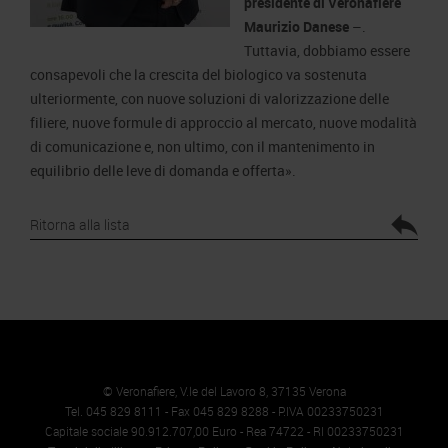
presidente di Veronafiere
Maurizio Danese
–.
Tuttavia, dobbiamo essere
consapevoli che la crescita del biologico va sostenuta
ulteriormente, con nuove soluzioni di valorizzazione delle
filiere, nuove formule di approccio al mercato, nuove modalità
di comunicazione e, non ultimo, con il mantenimento in
equilibrio delle leve di domanda e offerta».
Ritorna alla lista
© Veronafiere, V.le del Lavoro 8, 37135 Verona
Tel. 045 829 8111 - Fax 045 829 8288 - P.IVA 00233750231
Capitale sociale 90.912.707,00 Euro - Rea 74722 - RI 00233750231