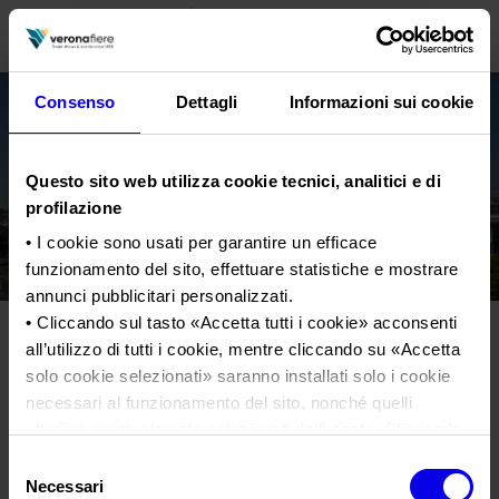
Consenso
Dettagli
Informazioni sui cookie
it
Questo sito web utilizza cookie tecnici, analitici e di
PROFILO AZIENDALE
profilazione
Chi siamo
LE NOSTRE FIERE
• I cookie sono usati per garantire un efficace
funzionamento del sito, effettuare statistiche e mostrare
Statuto
Calendario Italia 2026
ORGANIZZA DA NOI
annunci pubblicitari personalizzati.
Consiglio di Amministrazione
Calendario Estero 2026
Organizza una Fiera
• Cliccando sul tasto «
Accetta tutti i cookie
» acconsenti
AREA STAMPA
Collegio Sindacale
all’utilizzo di tutti i cookie, mentre cliccando su «
Accetta
Area Business
Calendario Italia 2027 – Primo semestre
Mappa e Servizi in quartiere
Cartella stampa
solo cookie selezionati
» saranno installati solo i cookie
Struttura organizzativa
Home
Calendario Estero 2027 – Primo semestre
Comunicati Stampa
necessari al funzionamento del sito, nonché quelli
Una fiera, la sua città. Perché Verona
Gruppo Veronafiere
Tweet
I nostri prodotti in Italia
ulteriori eventualmente selezionati dall’utente. Cliccando
Galleria fotografica
Info e servizi
Network internazionale
su “
Rifiuta i cookie
”, verranno installati solo i cookie
Selezione
Richiesta accredito stampa
tecnici.
Area Business
Necessari
del
Membership