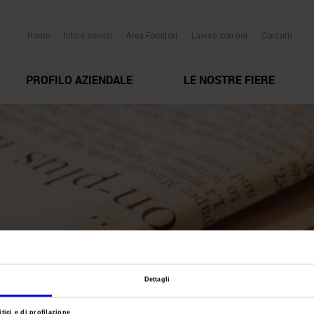
Home
Info e servizi
Area Fornitori
Lavora con noi
Contatti
PROFILO AZIENDALE
LE NOSTRE FIERE
Dettagli
tici e di profilazione