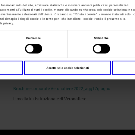
e funzionamento del sito, effettuare statistiche e mostrare annunci pubblicitari personalizzati.
acconsenti all’utilizzo di tutti i cookie, mentre cliccando su «
Accetta solo cookie selezionati
» sa
Sei in:
Cartella stampa
>
Brochure corporate Veronafiere 2022_
i eventualmente selezionati dall’utente. Cliccando su “
Rifiuta i cookie
”, verranno installati solo i 
el dettaglio i singoli cookie e le terze parti che installano i cookie tramite il presente sito.
Brochure corporate
la privacy.
Preferenze
Statistiche
2022_agg17giugn
Accetta solo cookie selezionati
Brochure corporate Veronafiere 2022_agg17giugno
il media kit istituzionale di Veronafiere