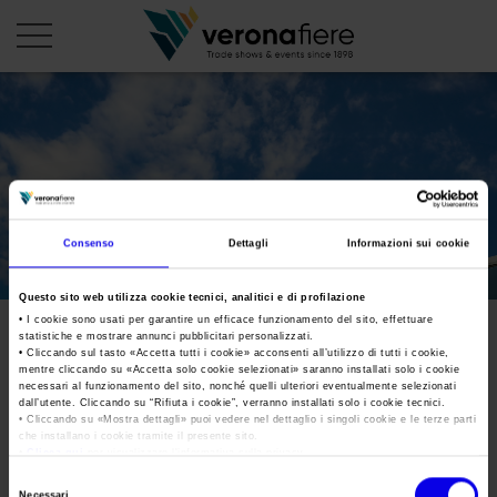
en
it
PROFILO AZIENDALE
Chi siamo
LE NOSTRE FIERE
Consenso
Dettagli
Informazioni sui cookie
Statuto
Calendario Italia 2026
ORGANIZZA DA NOI
Questo sito web utilizza cookie tecnici, analitici e di profilazione
Consiglio di Amministrazione
Calendario Estero 2026
Organizza una Fiera
• I cookie sono usati per garantire un efficace funzionamento del sito, effettuare
AREA STAMPA
statistiche e mostrare annunci pubblicitari personalizzati.
Collegio Sindacale
Marmomac_2021_MXT1932
Calendario Italia 2027 – Primo semestre
Mappa e Servizi in quartiere
• Cliccando sul tasto «
Accetta tutti i cookie
» acconsenti all’utilizzo di tutti i cookie,
Cartella stampa
mentre cliccando su «
Accetta solo cookie selezionati
» saranno installati solo i cookie
Struttura organizzativa
Home
Calendario Estero 2027 – Primo semestre
necessari al funzionamento del sito, nonché quelli ulteriori eventualmente selezionati
Comunicati Stampa
Una fiera, la sua città. Perché Verona
dall’utente. Cliccando su “
Rifiuta i cookie
”, verranno installati solo i cookie tecnici.
Gruppo Veronafiere
Tweet
• Cliccando su «
Mostra dettagli
» puoi vedere nel dettaglio i singoli cookie e le terze parti
I nostri prodotti in Italia
Galleria fotografica
che installano i cookie tramite il presente sito.
Info e servizi
Network internazionale
•
Clicca qui
per visualizzare l'informativa sulla privacy.
Richiesta accredito stampa
Selezione
Membership
Necessari