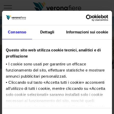
Consenso
Dettagli
Informazioni sui cookie
en
it
PROFILO AZIENDALE
Questo sito web utilizza cookie tecnici, analitici e di
Chi siamo
LE NOSTRE FIERE
profilazione
Statuto
Calendario Italia 2026
• I cookie sono usati per garantire un efficace
ORGANIZZA DA NOI
funzionamento del sito, effettuare statistiche e mostrare
Consiglio di Amministrazione
Calendario Estero 2026
Organizza una Fiera
AREA STAMPA
annunci pubblicitari personalizzati.
Collegio Sindacale
Marmomac_2021_SM25770
Calendario Italia 2027 – Primo semestre
Mappa e Servizi in quartiere
• Cliccando sul tasto «
Accetta tutti i cookie
» acconsenti
Cartella stampa
Struttura organizzativa
Home
all’utilizzo di tutti i cookie, mentre cliccando su «
Accetta
Calendario Estero 2027 – Primo semestre
Comunicati Stampa
Una fiera, la sua città. Perché Verona
solo cookie selezionati
» saranno installati solo i cookie
Gruppo Veronafiere
Tweet
I nostri prodotti in Italia
Galleria fotografica
necessari al funzionamento del sito, nonché quelli
Info e servizi
Network internazionale
ulteriori eventualmente selezionati dall’utente. Cliccando
Richiesta accredito stampa
Membership
su “
Rifiuta i cookie
”, verranno installati solo i cookie