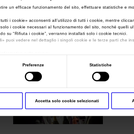
tire un efficace funzionamento del sito, effettuare statistiche e m
Sei in:
Galleria fotografica
>
VinitalyAndTheCity2022_FotoEnne
tutti i cookie
» acconsenti all’utilizzo di tutti i cookie, mentre clicc
VinitalyAndTheCi
i solo i cookie necessari al funzionamento del sito, nonché quelli u
ndo su “
Rifiuta i cookie
”, verranno installati solo i cookie tecnici.
li
» puoi vedere nel dettaglio i singoli cookie e le terze parti che ins
'informativa sulla privacy.
Preferenze
Statistiche
Accetta solo cookie selezionati
A