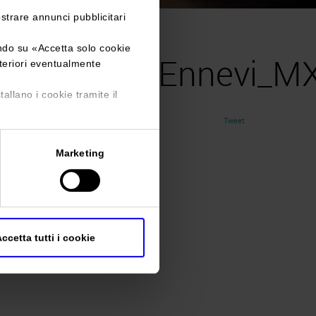
ostrare annunci pubblicitari
vi_MXP0403
ando su «
Accetta solo cookie
ty2022_FotoEnnevi_
lteriori eventualmente
tallano i cookie tramite il
Tweet
Marketing
ccetta tutti i cookie