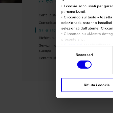
• I cookie sono usati per garan
personalizzati.
Cartella stampa
• Cliccando sul tasto «
Accetta 
Comunicati Stampa
selezionati
» saranno installat
selezionati dall’utente. Clicca
Galleria fotografica
• Cliccando su «
Mostra dettag
Richiesta accredito stampa
presente sito.
•
Clicca qui
per visualizzare l
Servizi in quartiere per la
Selezione
stampa
Necessari
del
Contatti Ufficio Stampa
consenso
Rifiuta i cookie