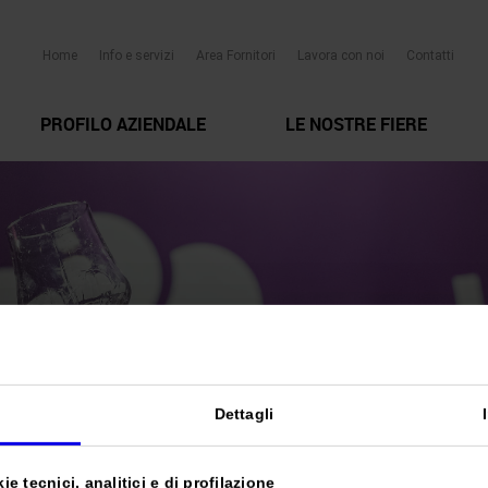
Home
Info e servizi
Area Fornitori
Lavora con noi
Contatti
PROFILO AZIENDALE
LE NOSTRE FIERE
Dettagli
e tecnici, analitici e di profilazione