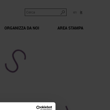
en
it
ORGANIZZA DA NOI
AREA STAMPA