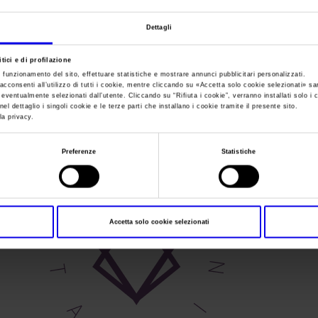
Dettagli
Sei in:
I nostri prodotti in Italia
>
5SW
5SW
tici e di profilazione
e funzionamento del sito, effettuare statistiche e mostrare annunci pubblicitari personalizzati.
acconsenti all’utilizzo di tutti i cookie, mentre cliccando su «
Accetta solo cookie selezionati
» sa
i eventualmente selezionati dall’utente. Cliccando su “
Rifiuta i cookie
”, verranno installati solo i 
el dettaglio i singoli cookie e le terze parti che installano i cookie tramite il presente sito.
la privacy.
Preferenze
Statistiche
Accetta solo cookie selezionati