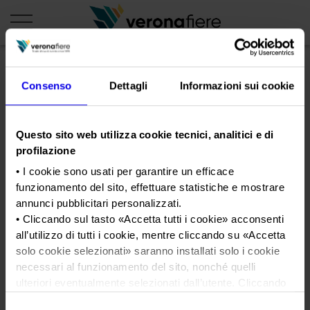
Consenso
Dettagli
Informazioni sui cookie
en
it
PROFILO AZIENDALE
Questo sito web utilizza cookie tecnici, analitici e di
Chi siamo
LE NOSTRE FIERE
profilazione
Statuto
• I cookie sono usati per garantire un efficace
Calendario Italia 2026
ORGANIZZA DA NOI
funzionamento del sito, effettuare statistiche e mostrare
Consiglio di Amministrazione
Calendario Estero 2026
Organizza una Fiera
AREA STAMPA
annunci pubblicitari personalizzati.
Collegio Sindacale
ArtVerona negativo
Calendario Italia 2027 – Primo semestre
• Cliccando sul tasto «
Accetta tutti i cookie
» acconsenti
Mappa e Servizi in quartiere
Cartella stampa
all’utilizzo di tutti i cookie, mentre cliccando su «
Accetta
Struttura organizzativa
Home
Calendario Estero 2027 – Primo semestre
Comunicati Stampa
solo cookie selezionati
» saranno installati solo i cookie
Una fiera, la sua città. Perché Verona
Gruppo Veronafiere
Tweet
I nostri prodotti in Italia
necessari al funzionamento del sito, nonché quelli
Galleria fotografica
Info e servizi
ulteriori eventualmente selezionati dall’utente. Cliccando
Network internazionale
Richiesta accredito stampa
su “
Rifiuta i cookie
”, verranno installati solo i cookie
Membership
Selezione