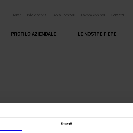
Home
Info e servizi
Area Fornitori
Lavora con noi
Contatti
PROFILO AZIENDALE
LE NOSTRE FIERE
Dettagli