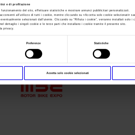
tici e di profilazione
e funzionamento del sito, effettuare statistiche e mostrare annunci pubblicitari personalizzati.
Sei in:
I nostri prodotti in Italia
>
okMBE_logo_red_rgb
acconsenti all’utilizzo di tutti i cookie, mentre cliccando su «
Accetta solo cookie selezionati
» sa
i eventualmente selezionati dall’utente. Cliccando su “
Rifiuta i cookie
”, verranno installati solo i 
okMBE_logo_red_r
el dettaglio i singoli cookie e le terze parti che installano i cookie tramite il presente sito.
la privacy.
Preferenze
Statistiche
Accetta solo cookie selezionati