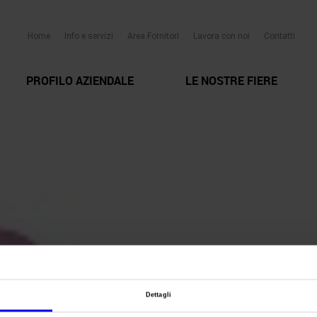
Home
Info e servizi
Area Fornitori
Lavora con noi
Contatti
PROFILO AZIENDALE
LE NOSTRE FIERE
Dettagli