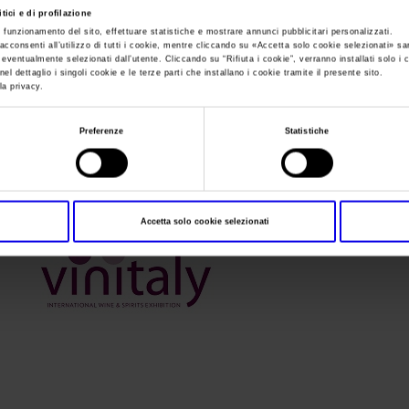
tici e di profilazione
e funzionamento del sito, effettuare statistiche e mostrare annunci pubblicitari personalizzati.
Sei in:
I nostri prodotti in Italia
>
okvinitaly_marchio_rgb
acconsenti all’utilizzo di tutti i cookie, mentre cliccando su «
Accetta solo cookie selezionati
» sa
i eventualmente selezionati dall’utente. Cliccando su “
Rifiuta i cookie
”, verranno installati solo i 
okvinitaly_marchio
el dettaglio i singoli cookie e le terze parti che installano i cookie tramite il presente sito.
la privacy.
Preferenze
Statistiche
Accetta solo cookie selezionati