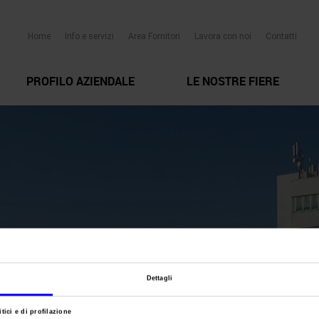
Home
Info e servizi
Area Fornitori
Lavora con noi
Contatti
PROFILO AZIENDALE
LE NOSTRE FIERE
Dettagli
tici e di profilazione