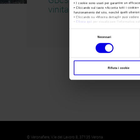
• I cookie sono usati per garantire un efficac
vinitaly 2023
• Cliccando sul tasto «
Accetta tutti i cookie
» 
funzionamento del sito, nonché quelli ulterior
• Cliccando su «
Mostra dettagli
» puoi vedere n
•
Clicca qui
per visualizzare l'informativa sul
Selezione
Necessari
del
consenso
Rifiuta i cookie
Memento
Cookie
© Veronafiere, V.le del Lavoro 8, 37135 Verona