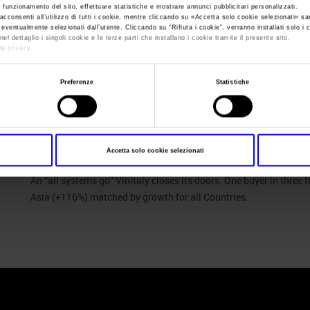
e funzionamento del sito, effettuare statistiche e mostrare annunci pubblicitari personalizzati.
acconsenti all’utilizzo di tutti i cookie, mentre cliccando su «
Accetta solo cookie selezionati
» sa
i eventualmente selezionati dall’utente. Cliccando su “
Rifiuta i cookie
”, verranno installati solo i 
Sei in:
GBcs chiusura vinitaly 2023
>
GBcs chiusura vinitaly 202
el dettaglio i singoli cookie e le terze parti che installano i cookie tramite il presente sito.
la privacy.
GBcs chiusura vini
Preferenze
Statistiche
Accetta solo cookie selezionati
GBcs chiusura vinitaly 2023
An “all systems go” Vinitaly closes its doors. One buyer in thr
Asia (+116%) matched by growth for all Countries.
 Policy
Profilo aziendale test