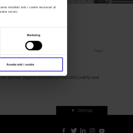
ranno installati solo i cookie necessari al
cookie tecnici.
3
taly 2023
Marketing
Tweet
Accetta tutti i cookie
ee from abroad. Superb attendance from USA (+45%) and
▼
Sitemap
Servizi di manifestazione