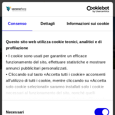
Consenso
Dettagli
Informazioni sui cookie
en
it
Questo sito web utilizza cookie tecnici, analitici e di
PROFILO AZIENDALE
profilazione
Chi siamo
LE NOSTRE FIERE
• I cookie sono usati per garantire un efficace
funzionamento del sito, effettuare statistiche e mostrare
Statuto
Calendario Italia 2026
ORGANIZZA DA NOI
annunci pubblicitari personalizzati.
Consiglio di Amministrazione
Calendario Estero 2026
Organizza una Fiera
• Cliccando sul tasto «
Accetta tutti i cookie
» acconsenti
AREA STAMPA
Collegio Sindacale
all’utilizzo di tutti i cookie, mentre cliccando su «
Accetta
homebuilding-2019
Calendario Italia 2027 – Primo semestre
Mappa e Servizi in quartiere
Cartella stampa
solo cookie selezionati
» saranno installati solo i cookie
Struttura organizzativa
Home
Calendario Estero 2027 – Primo semestre
Comunicati Stampa
necessari al funzionamento del sito, nonché quelli
Una fiera, la sua città. Perché Verona
Gruppo Veronafiere
Tweet
I nostri prodotti in Italia
ulteriori eventualmente selezionati dall’utente. Cliccando
Galleria fotografica
Info e servizi
Network internazionale
su “
Rifiuta i cookie
”, verranno installati solo i cookie
Selezione
Richiesta accredito stampa
tecnici.
homebuilding-2019
Necessari
del
Membership