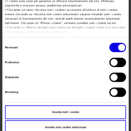
Area Fornitori
Accredito Stampa Marmomac 2026
• I cookie sono usati per garantire un efficace funzionamento del sito, effettuare
Data
16/09/2004 - 20/09/2004
statistiche e mostrare annunci pubblicitari personalizzati.
Numeri della fiera
• Cliccando sul tasto «
Accetta tutti i cookie
» acconsenti all’utilizzo di tutti i cookie,
Lavora con noi
Frequenza
Annual
mentre cliccando su «
Accetta solo cookie selezionati
» saranno installati solo i cookie
Servizi in quartiere per la stampa
Carta dei Valori
necessari al funzionamento del sito, nonché quelli ulteriori eventualmente selezionati
dall’utente. Cliccando su “
Rifiuta i cookie
”, verranno installati solo i cookie tecnici.
Contatti Ufficio Stampa
Website
http://www.abitareiltempo.com
Parità di genere
• Cliccando su «
Mostra dettagli
» puoi vedere nel dettaglio i singoli cookie e le terze parti
Contatti
che installano i cookie tramite il presente sito.
E-mail
info@veronafiere.it
Modello di Organizzazione, Gestione e Controllo
•
Clicca qui
per visualizzare l'informativa sulla privacy.
Selezione
Codice Etico
Necessari
del
Responsabilità Sociale d’Impresa
Segreteria
consenso
ACROPOLI
organizzativa
Preferenze
Responsabilità ambientale
V.LE MERCANZIA BLOCCO 2/B GALL. A -
Certificazioni riconosciute
Indirizzo
Statistiche
40050 FUNO CENTERGROSS BOLOGNA ()
Società trasparente
Telefono
051/864310
Marketing
Compensi Organi Societari
Fax
051/864313
Bilanci Societari
Website
Accetta tutti i cookie
E-mail
info@acropoli.com
Accetta solo cookie selezionati