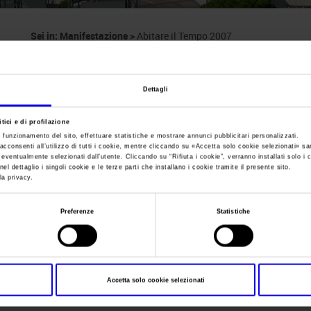
Sei in:
Manifestazione
>
Abitare il Tempo 2007
Abitare il Tempo
Dettagli
Giornate Internazionali dell`Arredo
tici e di profilazione
e funzionamento del sito, effettuare statistiche e mostrare annunci pubblicitari personalizzati.
acconsenti all’utilizzo di tutti i cookie, mentre cliccando su «
Accetta solo cookie selezionati
» sa
i eventualmente selezionati dall’utente. Cliccando su “
Rifiuta i cookie
”, verranno installati solo i 
el dettaglio i singoli cookie e le terze parti che installano i cookie tramite il presente sito.
Data
20/09/2007 - 24/09/2007
la privacy.
Frequenza
Annual
Preferenze
Statistiche
Website
http://www.abitareiltempo.com
E-mail
info@acropoli.com
Accetta solo cookie selezionati
Segreteria organizzativa
ACROPOLI