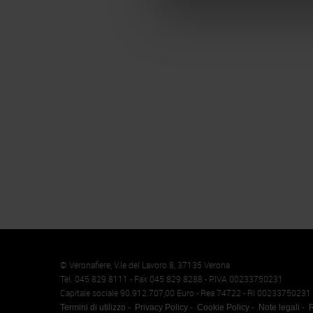
Memento
Cookie
© Veronafiere, V.le del Lavoro 8, 37135 Verona
Tel. 045 829 8111 - Fax 045 829 8288 - P.IVA 00233750231
Capitale sociale 90.912.707,00 Euro - Rea 74722 - RI 00233750231
Termini di utilizzo
Privacy Policy
Cookie Policy
Note legali
R