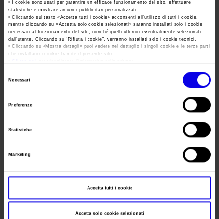
Area Fornitori
Accredito Stampa Marmomac 2026
• I cookie sono usati per garantire un efficace funzionamento del sito, effettuare
statistiche e mostrare annunci pubblicitari personalizzati.
Numeri della fiera
• Cliccando sul tasto «
Accetta tutti i cookie
» acconsenti all’utilizzo di tutti i cookie,
Lavora con noi
Data
27/10/2015 - 28/10/2015
mentre cliccando su «
Accetta solo cookie selezionati
» saranno installati solo i cookie
Servizi in quartiere per la stampa
Carta dei Valori
necessari al funzionamento del sito, nonché quelli ulteriori eventualmente selezionati
dall’utente. Cliccando su “
Rifiuta i cookie
”, verranno installati solo i cookie tecnici.
Contatti Ufficio Stampa
Frequenza
Annual
Parità di genere
• Cliccando su «
Mostra dettagli
» puoi vedere nel dettaglio i singoli cookie e le terze parti
Contatti
che installano i cookie tramite il presente sito.
Website
https://www.expoacquaria.com
Modello di Organizzazione, Gestione e Controllo
•
Clicca qui
per visualizzare l'informativa sulla privacy.
Selezione
Codice Etico
E-mail
acquaria@eiomfiere.it
Necessari
del
Responsabilità Sociale d’Impresa
consenso
Preferenze
Responsabilità ambientale
Segreteria
E.I.O.M. ENTE ITALIANO ORGA
organizzativa
Certificazioni riconosciute
Statistiche
Indirizzo
Viale Premuda 2 Milano (MI)
Società trasparente
Marketing
Telefono
+39.02.55181842
Compensi Organi Societari
Fax
+39.02.55184161
Bilanci Societari
Accetta tutti i cookie
Website
https://www.eiomfiere.it
E-mail
eiom@eiomfiere.it
Accetta solo cookie selezionati