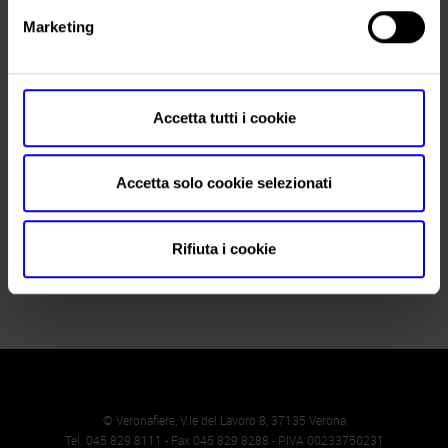
Telefono
+39.02.55181842
Marketing
Fax
+39.02.55184161
Website
https://www.eiomfiere.it
Accetta tutti i cookie
E-mail
eiom@eiomfiere.it
Accetta solo cookie selezionati
Richiedi l'accredito stampa
Rifiuta i cookie
© Veronafiere, V.le del Lavoro 8, 37135 Verona
Tel. 045 829 8111 - Fax 045 829 8288 - P.IVA 00233750231