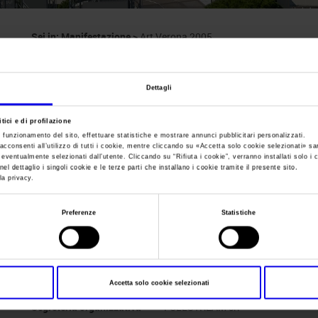
Sei in:
Manifestazione
>
Art Verona 2005
Art Verona
Dettagli
Fiera d'arte moderna e contemporanea
tici e di profilazione
e funzionamento del sito, effettuare statistiche e mostrare annunci pubblicitari personalizzati.
acconsenti all’utilizzo di tutti i cookie, mentre cliccando su «
Accetta solo cookie selezionati
» sa
i eventualmente selezionati dall’utente. Cliccando su “
Rifiuta i cookie
”, verranno installati solo i 
el dettaglio i singoli cookie e le terze parti che installano i cookie tramite il presente sito.
la privacy.
Data
13/10/2005 - 16/10/2005
Frequenza
Annual
Preferenze
Statistiche
Website
https://www.artverona.it
E-mail
info@artverona.it
Accetta solo cookie selezionati
Segreteria organizzativa
FULLSTREAM srl