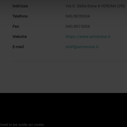
Indirizzo
Via G. Dalla Bona 4 VERONA (VR)
Telefono
045/8039204
Fax
045/8015004
Website
https://www.artverona.it
E-mail
staff@artverona.it
 Policy
Profilo aziendale test
L’azienda
Da definire
ivedi le tue scelte sui cookie