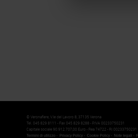
Memento
Cookie
© Veronafiere, V.le del Lavoro 8, 37135 Verona
Tel. 045 829 8111 - Fax 045 829 8288 - P.IVA 00233750231
Capitale sociale 90.912.707,00 Euro - Rea 74722 - RI 00233750231
Termini di utilizzo
Privacy Policy
Cookie Policy
Note legali
R