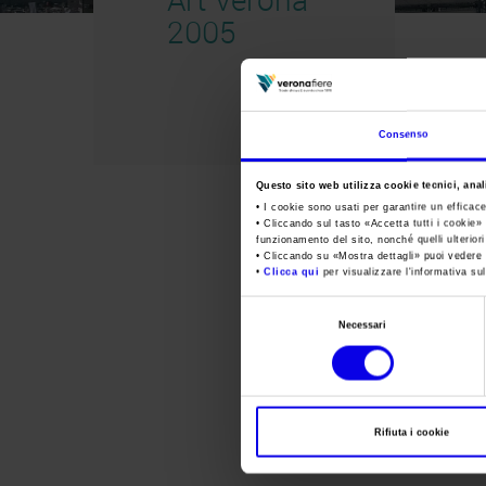
2005
Consenso
Questo sito web utilizza cookie tecnici, anali
• I cookie sono usati per garantire un efficac
• Cliccando sul tasto «
Accetta tutti i cookie
» 
funzionamento del sito, nonché quelli ulterior
• Cliccando su «
Mostra dettagli
» puoi vedere n
•
Clicca qui
per visualizzare l'informativa sul
Selezione
Necessari
del
consenso
Rifiuta i cookie