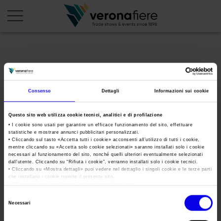
en
it
PROFILO AZIENDALE
Consenso
Dettagli
Informazioni sui cookie
Chi siamo
LE NOSTRE FIERE
Questo sito web utilizza cookie tecnici, analitici e di profilazione
Statuto
Calendario Italia 2026
ORGANIZZA DA NOI
• I cookie sono usati per garantire un efficace funzionamento del sito, effettuare
statistiche e mostrare annunci pubblicitari personalizzati.
Consiglio di Amministrazione
Calendario Estero 2026
• Cliccando sul tasto «
Accetta tutti i cookie
» acconsenti all’utilizzo di tutti i cookie,
Organizza una Fiera
AREA STAMPA
mentre cliccando su «
Accetta solo cookie selezionati
» saranno installati solo i cookie
Collegio Sindacale
ArtVerona 21
Calendario Italia 2027 – Primo semestre
necessari al funzionamento del sito, nonché quelli ulteriori eventualmente selezionati
Mappa e Servizi in quartiere
Cartella stampa
dall’utente. Cliccando su “
Rifiuta i cookie
”, verranno installati solo i cookie tecnici.
Struttura organizzativa
Home
• Cliccando su «
Mostra dettagli
» puoi vedere nel dettaglio i singoli cookie e le terze parti
Calendario Estero 2027 – Primo semestre
Comunicati Stampa
che installano i cookie tramite il presente sito.
Una fiera, la sua città. Perché Verona
Gruppo Veronafiere
•
Clicca qui
per visualizzare l'informativa sulla privacy.
Tweet
I nostri prodotti in Italia
Galleria fotografica
Info e servizi
Selezione
Network internazionale
Necessari
del
Richiesta accredito stampa
ArtVerona 21
Membership
consenso