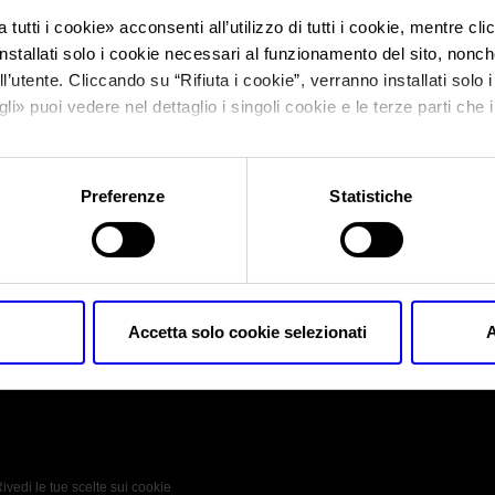
 tutti i cookie
» acconsenti all’utilizzo di tutti i cookie, mentre cl
nstallati solo i cookie necessari al funzionamento del sito, nonché 
Sei in:
Automotive Dealer Day 2023
>
Automotive Dealer Day 202
l’utente. Cliccando su “
Rifiuta i cookie
”, verranno installati solo 
Automotive Dealer
gli
» puoi vedere nel dettaglio i singoli cookie e le terze parti che i
l'informativa sulla privacy.
Preferenze
Statistiche
Automotive Dealer Day 2023
Accetta solo cookie selezionati
A
 Policy
Profilo aziendale test
L’azienda
Da definire
ivedi le tue scelte sui cookie