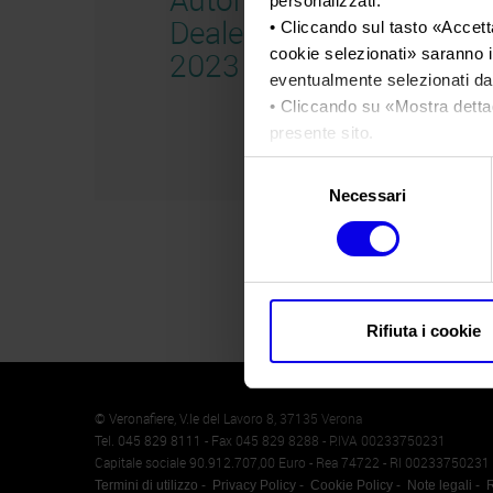
personalizzati.
Dealer Day
• Cliccando sul tasto «
Accetta
cookie selezionati
» saranno i
2023
eventualmente selezionati dal
• Cliccando su «
Mostra detta
presente sito.
•
Clicca qui
per visualizzare 
Selezione
Necessari
del
consenso
Rifiuta i cookie
Memento
Cookie
© Veronafiere, V.le del Lavoro 8, 37135 Verona
Tel. 045 829 8111 - Fax 045 829 8288 - P.IVA 00233750231
Capitale sociale 90.912.707,00 Euro - Rea 74722 - RI 00233750231
Termini di utilizzo
Privacy Policy
Cookie Policy
Note legali
R