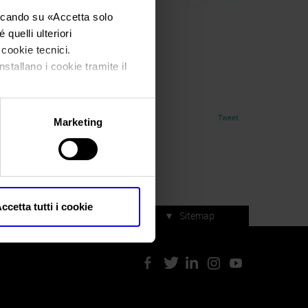
iccando su «
Accetta solo
quelli ulteriori
3
i cookie tecnici.
 Day 2023
nstallano i cookie tramite il
Tweet
Marketing
ccetta tutti i cookie
▼
Sitemap
Servizi di manifestazione