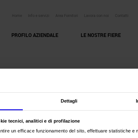
Home
Info e servizi
Area Fornitori
Lavora con noi
Contatti
PROFILO AZIENDALE
LE NOSTRE FIERE
Dettagli
ie tecnici, analitici e di profilazione
ntire un efficace funzionamento del sito, effettuare statistiche e