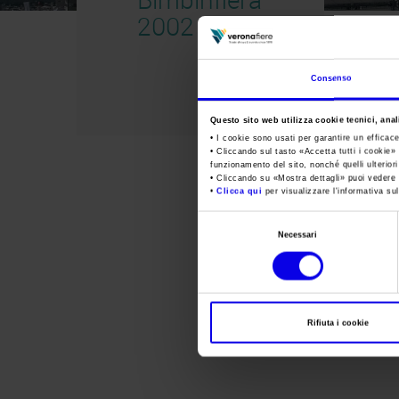
2002
Consenso
Questo sito web utilizza cookie tecnici, anali
• I cookie sono usati per garantire un efficac
• Cliccando sul tasto «
Accetta tutti i cookie
» 
funzionamento del sito, nonché quelli ulterior
• Cliccando su «
Mostra dettagli
» puoi vedere n
•
Clicca qui
per visualizzare l'informativa sul
Selezione
Necessari
del
consenso
Rifiuta i cookie