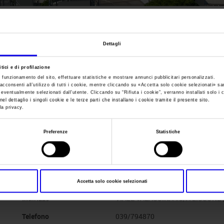
Sei in:
Manifestazione
>
Bimbinfiera 2002
Bimbinfiera
Dettagli
tici e di profilazione
Bimbinfiera
e funzionamento del sito, effettuare statistiche e mostrare annunci pubblicitari personalizzati.
acconsenti all’utilizzo di tutti i cookie, mentre cliccando su «
Accetta solo cookie selezionati
» sa
i eventualmente selezionati dall’utente. Cliccando su “
Rifiuta i cookie
”, verranno installati solo i 
el dettaglio i singoli cookie e le terze parti che installano i cookie tramite il presente sito.
la privacy.
Data
01/06/2002 - 02/06/2002
Preferenze
Statistiche
Frequenza
Annual
Segreteria organizzativa
BIMBINFIERA S.R.L.
Accetta solo cookie selezionati
Indirizzo
VIALE VALASSINA 13/A LISSONE (
Telefono
039/794870