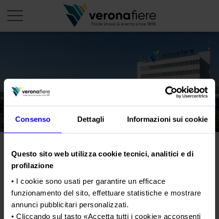
en
it
PROFILO AZIENDALE
Chi siamo
LE NOSTRE FIERE
Consenso
Dettagli
Informazioni sui cookie
Statuto
Calendario Italia 2026
ORGANIZZA DA NOI
Consiglio di Amministrazione
Calendario Estero 2026
Organizza una Fiera
AREA STAMPA
Collegio Sindacale
Bridal Week Fiera Sposi
Questo sito web utilizza cookie tecnici, analitici e di
Calendario Italia 2027 – Primo semestre
Mappa e Servizi in quartiere
Cartella stampa
profilazione
Struttura organizzativa
Home
Calendario Estero 2027 – Primo semestre
Comunicati Stampa
Una fiera, la sua città. Perché Verona
• I cookie sono usati per garantire un efficace
Gruppo Veronafiere
Tweet
I nostri prodotti in Italia
Galleria fotografica
funzionamento del sito, effettuare statistiche e mostrare
Info e servizi
Network internazionale
annunci pubblicitari personalizzati.
Richiesta accredito stampa
Membership
• Cliccando sul tasto «
Accetta tutti i cookie
» acconsenti
Data
16/11/2024 - 17/11/2024