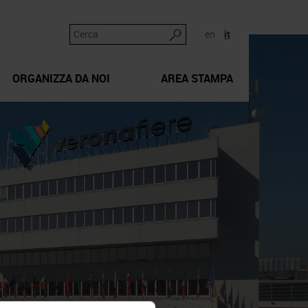
en
it
ORGANIZZA DA NOI
AREA STAMPA