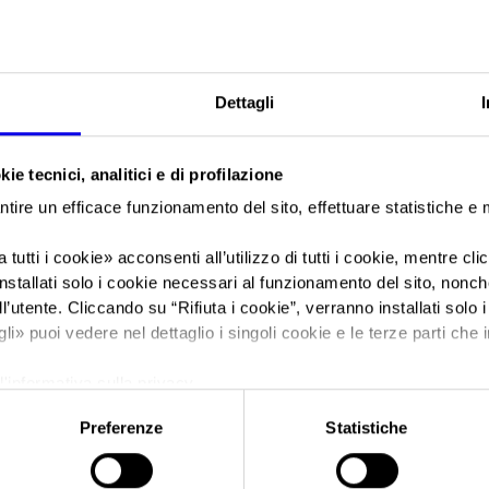
Sei in:
Manifestazione
>
Cachoeiro Stone Fair – Cachoeiro de It
Cachoeiro Stone Fa
Dettagli
de Itapemirim - Bra
ie tecnici, analitici e di profilazione
ntire un efficace funzionamento del sito, effettuare statistiche e
Fiera internazionale del marmo e del granito
 tutti i cookie
» acconsenti all’utilizzo di tutti i cookie, mentre cl
nstallati solo i cookie necessari al funzionamento del sito, nonché 
l’utente. Cliccando su “
Rifiuta i cookie
”, verranno installati solo 
gli
» puoi vedere nel dettaglio i singoli cookie e le terze parti che i
Data
23/08/2022 - 26/08/2022
l'informativa sulla privacy.
Frequenza
Annual
Preferenze
Statistiche
Website
https://www.cachoeirostonefair.c
E-mail
vendas@cachoeirostonefair.com.b