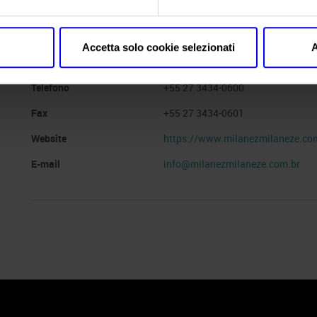
Segreteria organizzativa
Accetta solo cookie selezionati
A
Indirizzo
Telefono
+55 27 3434-0600
Fax
+55 27 3434-0601
Website
https://www.milanezmilaneze.co
E-mail
info@milanezmilaneze.com.br
 Policy
Profilo aziendale test