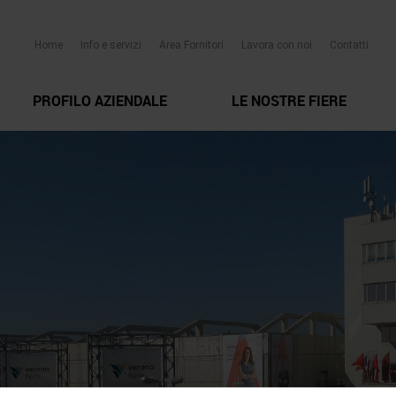
Home
Info e servizi
Area Fornitori
Lavora con noi
Contatti
PROFILO AZIENDALE
LE NOSTRE FIERE