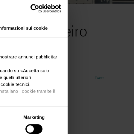
apemirim – Brasile 2022
ir - Cachoeiro
Informazioni sui cookie
sile
 mostrare annunci pubblicitari
iccando su «
Accetta solo
quelli ulteriori
Tweet
i cookie tecnici.
nstallano i cookie tramite il
Marketing
om.br
r; info@cachoeirostonefair.com.br