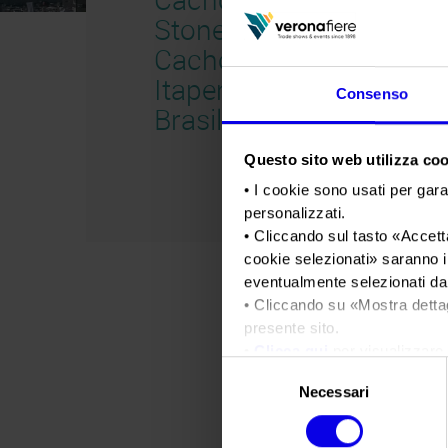
Stone Fair –
Cachoeiro de
Itapemirim –
Consenso
Brasile 2022
Questo sito web utilizza cook
• I cookie sono usati per gara
personalizzati.
• Cliccando sul tasto «
Accetta
cookie selezionati
» saranno i
eventualmente selezionati dal
• Cliccando su «
Mostra detta
presente sito.
•
Clicca qui
per visualizzare 
Selezione
Necessari
del
consenso