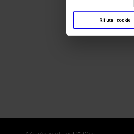
Rifiuta i cookie
Memento
Cookie
© Veronafiere, V.le del Lavoro 8, 37135 Verona