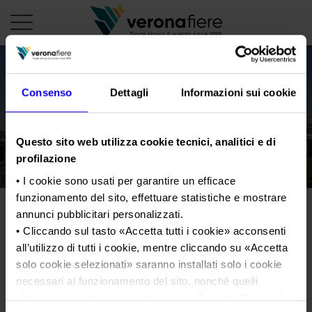
it
Consenso
Dettagli
Informazioni sui cookie
PROFILO AZIENDALE
Questo sito web utilizza cookie tecnici, analitici e di
Chi siamo
LE NOSTRE FIERE
profilazione
Statuto
Calendario Italia 2026
ORGANIZZA DA NOI
• I cookie sono usati per garantire un efficace
Consiglio di Amministrazione
funzionamento del sito, effettuare statistiche e mostrare
Calendario Estero 2026
Organizza una Fiera
AREA STAMPA
annunci pubblicitari personalizzati.
Collegio Sindacale
Calendario Italia 2027 – Primo semestre
Mappa e Servizi in quartiere
Cartella stampa
• Cliccando sul tasto «
Accetta tutti i cookie
» acconsenti
Struttura organizzativa
Home
Calendario Estero 2027 – Primo semestre
all’utilizzo di tutti i cookie, mentre cliccando su «
Accetta
Comunicati Stampa
Una fiera, la sua città. Perché Verona
Gruppo Veronafiere
solo cookie selezionati
» saranno installati solo i cookie
I nostri prodotti in Italia
Galleria fotografica
Info e servizi
necessari al funzionamento del sito, nonché quelli
Network internazionale
Richiesta accredito stampa
ulteriori eventualmente selezionati dall’utente. Cliccando
Membership