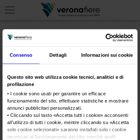
en
it
PROFILO AZIENDALE
Consenso
Dettagli
Informazioni sui cookie
Chi siamo
LE NOSTRE FIERE
Statuto
Questo sito web utilizza cookie tecnici, analitici e di
Calendario Italia 2026
ORGANIZZA DA NOI
profilazione
Consiglio di Amministrazione
Calendario Estero 2026
Organizza una Fiera
AREA STAMPA
• I cookie sono usati per garantire un efficace
Collegio Sindacale
concorso_packaging
Calendario Italia 2027 – Primo semestre
Mappa e Servizi in quartiere
funzionamento del sito, effettuare statistiche e mostrare
Cartella stampa
Struttura organizzativa
annunci pubblicitari personalizzati.
Home
Calendario Estero 2027 – Primo semestre
Comunicati Stampa
Una fiera, la sua città. Perché Verona
• Cliccando sul tasto «
Accetta tutti i cookie
» acconsenti
Gruppo Veronafiere
Tweet
I nostri prodotti in Italia
all’utilizzo di tutti i cookie, mentre cliccando su «
Accetta
Galleria fotografica
Info e servizi
Network internazionale
solo cookie selezionati
» saranno installati solo i cookie
Richiesta accredito stampa
necessari al funzionamento del sito, nonché quelli
Membership