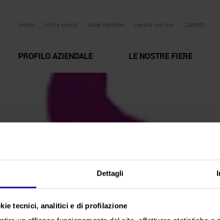
Home
Info e servizi
Area Fornitori
Lavora con noi
Contatti
PROFILO AZIENDALE
LE NOSTRE FIERE
Dettagli
ie tecnici, analitici e di profilazione