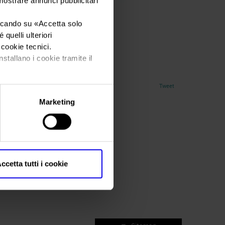
 mostrare annunci pubblicitari
iccando su «
Accetta solo
quelli ulteriori
i cookie tecnici.
nstallano i cookie tramite il
Tweet
Marketing
ccetta tutti i cookie