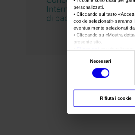
• I cookie sono usati per gara
Internazionale
personalizzati.
• Cliccando sul tasto «
Accetta
di packaging
cookie selezionati
» saranno i
eventualmente selezionati dal
• Cliccando su «
Mostra detta
presente sito.
•
Clicca qui
per visualizzare 
Selezione
Necessari
del
consenso
Rifiuta i cookie