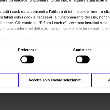
ntire un efficace funzionamento del sito, effettuare statistiche e
 tutti i cookie
» acconsenti all’utilizzo di tutti i cookie, mentre cl
Sei in:
Concorso Internazionale di packaging
>
okpackaging
nstallati solo i cookie necessari al funzionamento del sito, nonché 
okpackaging
l’utente. Cliccando su “
Rifiuta i cookie
”, verranno installati solo 
gli
» puoi vedere nel dettaglio i singoli cookie e le terze parti che i
l'informativa sulla privacy.
Preferenze
Statistiche
Accetta solo cookie selezionati
A