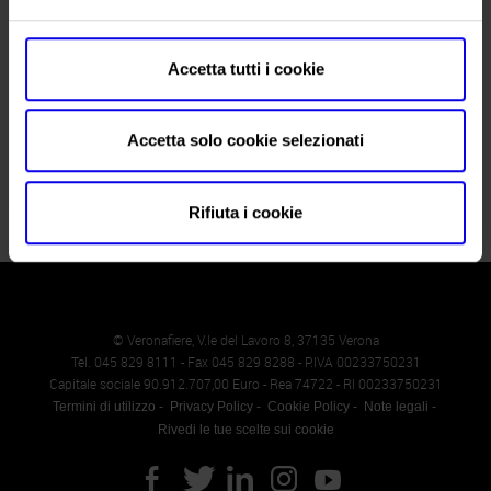
Fax
045 8298288
Website
https://www.veronafiere.it
Accetta tutti i cookie
E-mail
info@veronafiere.it
Accetta solo cookie selezionati
Rifiuta i cookie
© Veronafiere, V.le del Lavoro 8, 37135 Verona
Tel. 045 829 8111 - Fax 045 829 8288 - P.IVA 00233750231
Capitale sociale 90.912.707,00 Euro - Rea 74722 - RI 00233750231
Termini di utilizzo
Privacy Policy
Cookie Policy
Note legali
Rivedi le tue scelte sui cookie