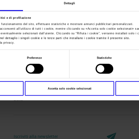
Dettagli
Sei in:
Manifestazione
>
Elettroexpo 2021
tici e di profilazione
e funzionamento del sito, effettuare statistiche e mostrare annunci pubblicitari personalizzati.
acconsenti all’utilizzo di tutti i cookie, mentre cliccando su «
Accetta solo cookie selezionati
» sa
i eventualmente selezionati dall’utente. Cliccando su “
Rifiuta i cookie
”, verranno installati solo i 
el dettaglio i singoli cookie e le terze parti che installano i cookie tramite il presente sito.
la privacy.
Preferenze
Statistiche
Accetta solo cookie selezionati
Data
-
Iscriviti alla newsletter