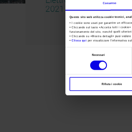
Consenso
2021
Questo sito web utilizza cookie tecnici, anali
• I cookie sono usati per garantire un efficac
• Cliccando sul tasto «
Accetta tutti i cookie
» 
funzionamento del sito, nonché quelli ulterior
• Cliccando su «
Mostra dettagli
» puoi vedere n
•
Clicca qui
per visualizzare l'informativa sul
Selezione
Necessari
del
consenso
Rifiuta i cookie