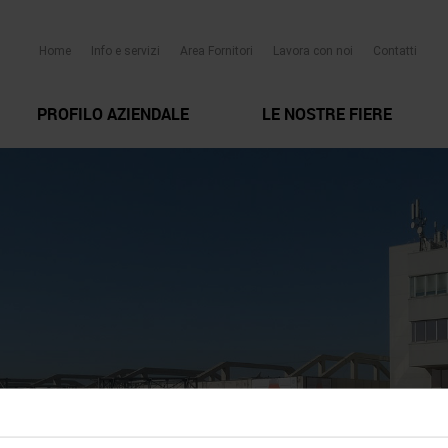
Home
Info e servizi
Area Fornitori
Lavora con noi
Contatti
PROFILO AZIENDALE
LE NOSTRE FIERE