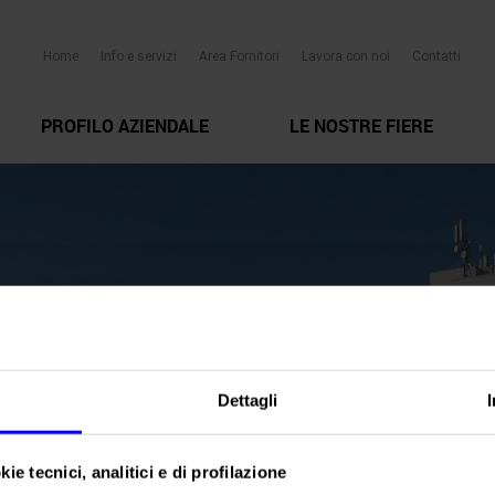
Home
Info e servizi
Area Fornitori
Lavora con noi
Contatti
PROFILO AZIENDALE
LE NOSTRE FIERE
Dettagli
ie tecnici, analitici e di profilazione