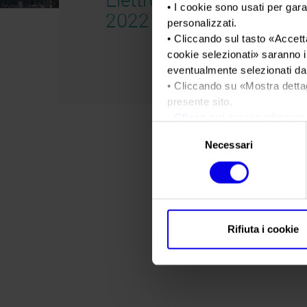
• I cookie sono usati per gara
2022
personalizzati.
• Cliccando sul tasto «
Accetta
cookie selezionati
» saranno i
eventualmente selezionati dal
• Cliccando su «
Mostra detta
presente sito.
•
Clicca qui
per visualizzare 
Selezione
Necessari
del
consenso
Rifiuta i cookie