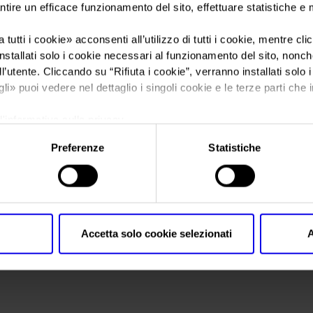
ntire un efficace funzionamento del sito, effettuare statistiche e
Sei in:
Manifestazione
>
Elettroexpo 2022
 tutti i cookie
» acconsenti all’utilizzo di tutti i cookie, mentre cl
nstallati solo i cookie necessari al funzionamento del sito, nonché 
l’utente. Cliccando su “
Rifiuta i cookie
”, verranno installati solo 
gli
» puoi vedere nel dettaglio i singoli cookie e le terze parti che i
l'informativa sulla privacy.
Preferenze
Statistiche
Data
-
Accetta solo cookie selezionati
A