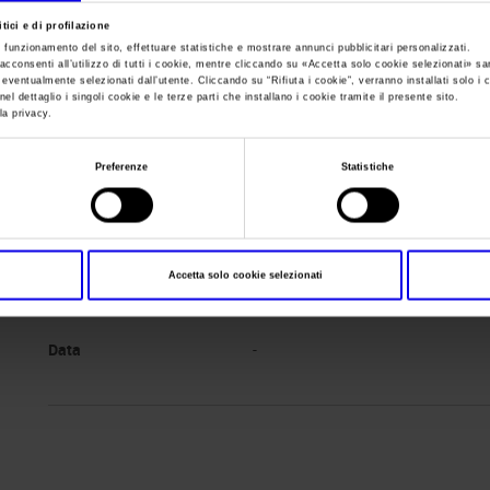
tici e di profilazione
e funzionamento del sito, effettuare statistiche e mostrare annunci pubblicitari personalizzati.
Sei in:
Manifestazione
>
Elettroexpo 2024 no
acconsenti all’utilizzo di tutti i cookie, mentre cliccando su «
Accetta solo cookie selezionati
» sa
i eventualmente selezionati dall’utente. Cliccando su “
Rifiuta i cookie
”, verranno installati solo i 
el dettaglio i singoli cookie e le terze parti che installano i cookie tramite il presente sito.
la privacy.
Preferenze
Statistiche
Accetta solo cookie selezionati
Data
-