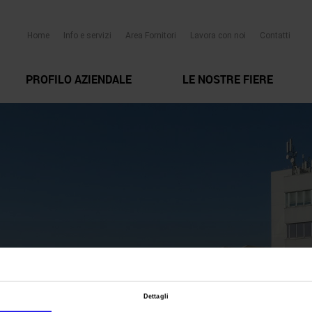
Home
Info e servizi
Area Fornitori
Lavora con noi
Contatti
PROFILO AZIENDALE
LE NOSTRE FIERE
Dettagli