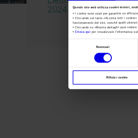
2024 no
Questo sito web utilizza cookie tecnici, anali
• I cookie sono usati per garantire un efficac
• Cliccando sul tasto «
Accetta tutti i cookie
» 
funzionamento del sito, nonché quelli ulterior
• Cliccando su «
Mostra dettagli
» puoi vedere n
•
Clicca qui
per visualizzare l'informativa sul
Selezione
Necessari
del
consenso
Rifiuta i cookie