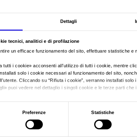
Sei in:
Manifestazione
>
Enolitech 2010
Dettagli
Enolitech
ie tecnici, analitici e di profilazione
Salone Internazionale Delle Tecniche Per La Vitico
ntire un efficace funzionamento del sito, effettuare statistiche e
Olivicole ed Olearie
 tutti i cookie
» acconsenti all’utilizzo di tutti i cookie, mentre cl
nstallati solo i cookie necessari al funzionamento del sito, nonché 
l’utente. Cliccando su “
Rifiuta i cookie
”, verranno installati solo 
Data
08/04/2010 - 12/04/2010
gli
» puoi vedere nel dettaglio i singoli cookie e le terze parti che i
Frequenza
Annual
l'informativa sulla privacy.
Website
http://www.enolitech.com
Preferenze
Statistiche
E-mail
info@veronafiere.it