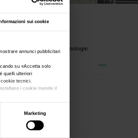
Informazioni sui cookie
ltura, l`Enologia e Delle Tecnologie
 mostrare annunci pubblicitari
Tweet
iccando su «
Accetta solo
quelli ulteriori
i cookie tecnici.
nstallano i cookie tramite il
Marketing