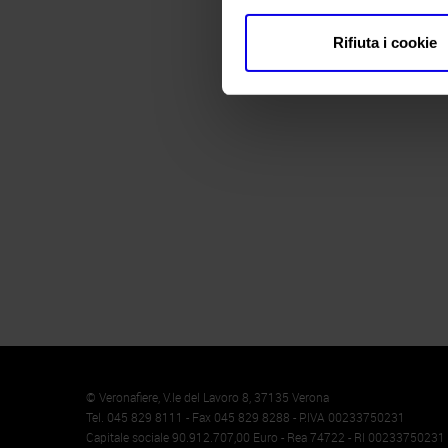
Rifiuta i cookie
Memento
Cookie
© Veronafiere, V.le del Lavoro 8, 37135 Verona
Tel. 045 829 8111 - Fax 045 829 8288 - P.IVA 00233750231
Capitale sociale 90.912.707,00 Euro - Rea 74722 - RI 00233750231