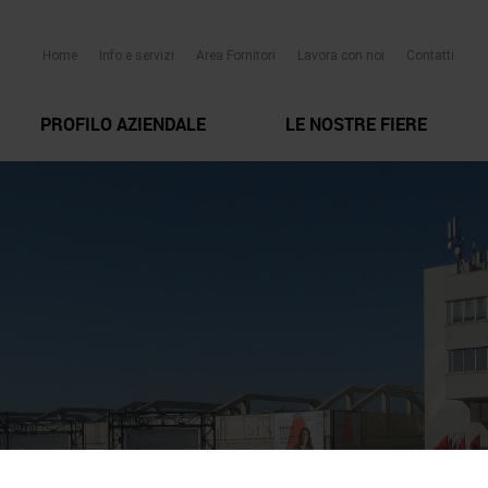
Home
Info e servizi
Area Fornitori
Lavora con noi
Contatti
PROFILO AZIENDALE
LE NOSTRE FIERE