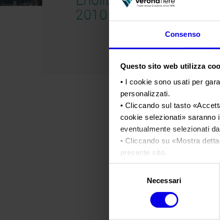
2010
Consenso
Questo sito web utilizza cook
• I cookie sono usati per gara
personalizzati.
• Cliccando sul tasto «
Accetta
cookie selezionati
» saranno i
eventualmente selezionati dal
• Cliccando su «
Mostra detta
presente sito.
•
Clicca qui
per visualizzare 
Selezione
Necessari
del
consenso