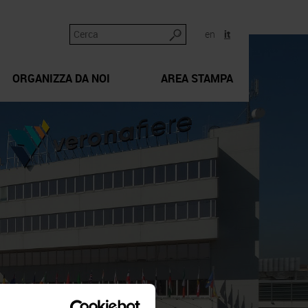
en
it
ORGANIZZA DA NOI
AREA STAMPA