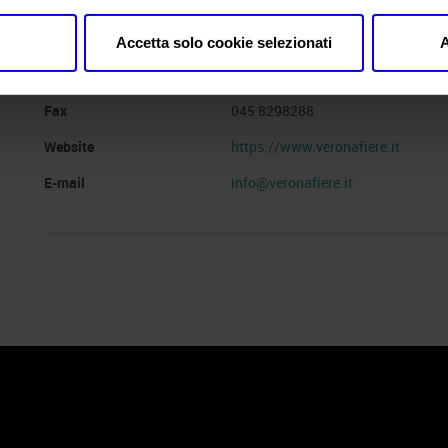
Segreteria organizzativa
VERONAFIERE
Indirizzo
VIALE DEL LAVORO, 8 VERONA (V
Accetta solo cookie selezionati
A
Telefono
045 8298111
Fax
045 8298288
Website
https://www.veronafiere.it
E-mail
info@veronafiere.it
 Policy
Profilo aziendale test
L’azienda