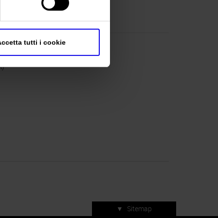
ccetta tutti i cookie
R)
▼
Sitemap