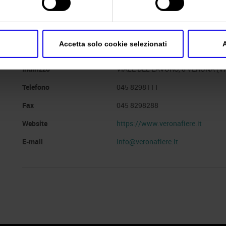
Website
https://www.enolitech.it
Accetta solo cookie selezionati
A
Segreteria organizzativa
VERONAFIERE
Indirizzo
VIALE DEL LAVORO, 8 VERONA (V
Telefono
045 8298111
Fax
045 8298288
Website
https://www.veronafiere.it
E-mail
info@veronafiere.it