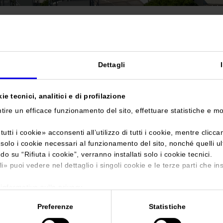
Sei in:
Manifestazione
>
Enolitech 2022
Dettagli
e tecnici, analitici e di profilazione
tire un efficace funzionamento del sito, effettuare statistiche e m
Enolitech
tutti i cookie
» acconsenti all’utilizzo di tutti i cookie, mentre clicc
i solo i cookie necessari al funzionamento del sito, nonché quelli u
Salone internazionale delle tecnologie per la produz
ndo su “
Rifiuta i cookie
”, verranno installati solo i cookie tecnici.
li
» puoi vedere nel dettaglio i singoli cookie e le terze parti che ins
'informativa sulla privacy.
Data
10/04/2022 - 13/04/2022
Preferenze
Statistiche
Frequenza
Annual