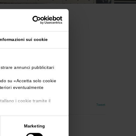
Informazioni sui cookie
ostrare annunci pubblicitari
ando su «
Accetta solo cookie
lteriori eventualmente
ione di vino, olio e birra
tallano i cookie tramite il
Tweet
Marketing