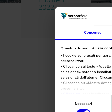
2022
Consenso
Questo sito web utilizza cooki
• I cookie sono usati per garan
personalizzati.
• Cliccando sul tasto «
Accetta 
selezionati
» saranno installat
selezionati dall’utente. Clicca
• Cliccando su «
Mostra dettag
presente sito.
•
Clicca qui
per visualizzare l
Selezione
Necessari
del
consenso