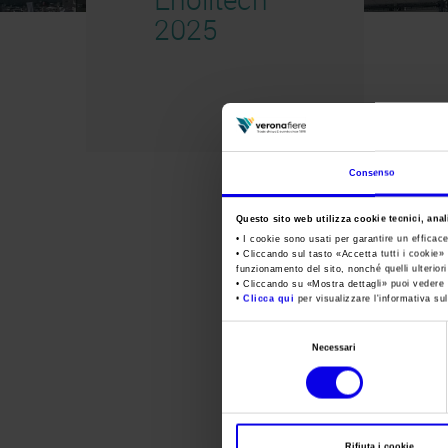
2025
Consenso
Questo sito web utilizza cookie tecnici, anali
• I cookie sono usati per garantire un efficac
• Cliccando sul tasto «
Accetta tutti i cookie
» 
funzionamento del sito, nonché quelli ulterior
• Cliccando su «
Mostra dettagli
» puoi vedere n
•
Clicca qui
per visualizzare l'informativa sul
Selezione
Necessari
del
consenso
Rifiuta i cookie