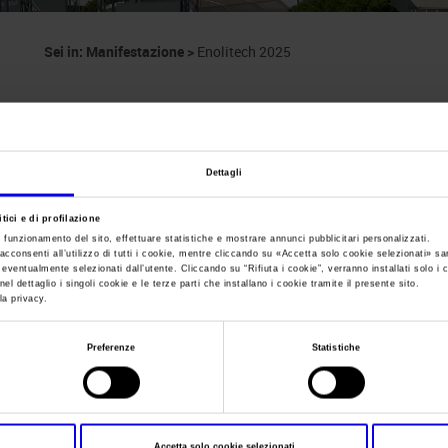
Sei in:
Manifestazione
>
Enolitech 2025
Dettagli
tici e di profilazione
Enolitech
e funzionamento del sito, effettuare statistiche e mostrare annunci pubblicitari personalizzati.
acconsenti all’utilizzo di tutti i cookie, mentre cliccando su «
Accetta solo cookie selezionati
» sa
i eventualmente selezionati dall’utente. Cliccando su “
Rifiuta i cookie
”, verranno installati solo i 
el dettaglio i singoli cookie e le terze parti che installano i cookie tramite il presente sito.
la privacy.
Preferenze
Statistiche
Data
06/04/2025 - 09/04/2025
Frequenza
Annual
Accetta solo cookie selezionati