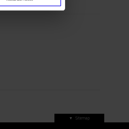
aree-tematiche/enolitech/
▼
Sitemap