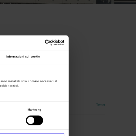
Informazioni sui cookie
dition
ranno installati solo i cookie necessari al
cookie tecnici.
ione di vino, olio e birra
Tweet
Marketing