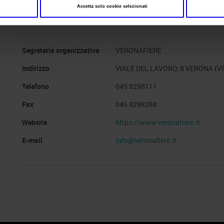
Accetta solo cookie selezionati
Website
https://www.enolitech.it
Segreteria organizzativa
VERONAFIERE
Indirizzo
VIALE DEL LAVORO, 8 VERONA (V
Telefono
045 8298111
Fax
045 8298288
Website
https://www.veronafiere.it
E-mail
info@veronafiere.it