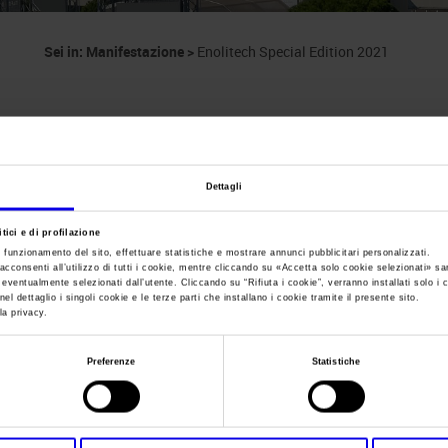
Sei in:
Manifestazione
>
Enolitech Special Edition 2021
Dettagli
tici e di profilazione
Enolitech Special E
e funzionamento del sito, effettuare statistiche e mostrare annunci pubblicitari personalizzati.
acconsenti all’utilizzo di tutti i cookie, mentre cliccando su «
Accetta solo cookie selezionati
» sa
i eventualmente selezionati dall’utente. Cliccando su “
Rifiuta i cookie
”, verranno installati solo i 
el dettaglio i singoli cookie e le terze parti che installano i cookie tramite il presente sito.
Salone internazionale delle tecnologie per la produz
la privacy.
Preferenze
Statistiche
Data
17/10/2021 - 19/10/2021
Frequenza
Annual