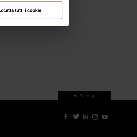
atoto (VR)
ccetta tutti i cookie
▼
Sitemap
Servizi di manifestazione