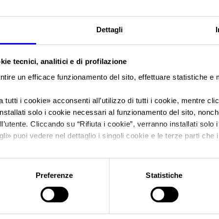
Sei in:
Manifestazione
>
Esposizione Canina 2015
Dettagli
Esposizione Canin
ie tecnici, analitici e di profilazione
Esposizione Canina
ntire un efficace funzionamento del sito, effettuare statistiche e
 tutti i cookie
» acconsenti all’utilizzo di tutti i cookie, mentre cl
nstallati solo i cookie necessari al funzionamento del sito, nonché 
l’utente. Cliccando su “
Rifiuta i cookie
”, verranno installati solo 
Data
20/12/2015 - 20/12/2015
gli
» puoi vedere nel dettaglio i singoli cookie e le terze parti che i
Frequenza
Annual
l'informativa sulla privacy.
Website
https://www.apme.magix.net
Preferenze
Statistiche
E-mail
expoverona.cinofilo@yahoo.it
Segreteria organizzativa
APME - Associazione Promozione 