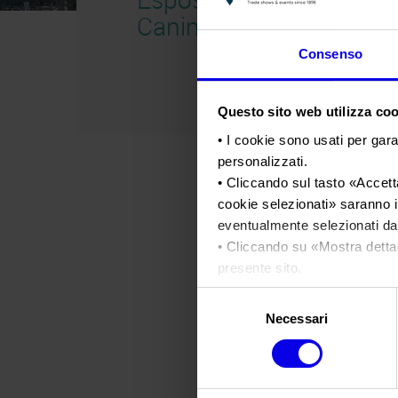
Canina 2015
Consenso
Questo sito web utilizza cook
• I cookie sono usati per gara
personalizzati.
• Cliccando sul tasto «
Accetta
cookie selezionati
» saranno i
eventualmente selezionati dal
• Cliccando su «
Mostra detta
presente sito.
•
Clicca qui
per visualizzare 
Selezione
Necessari
del
consenso