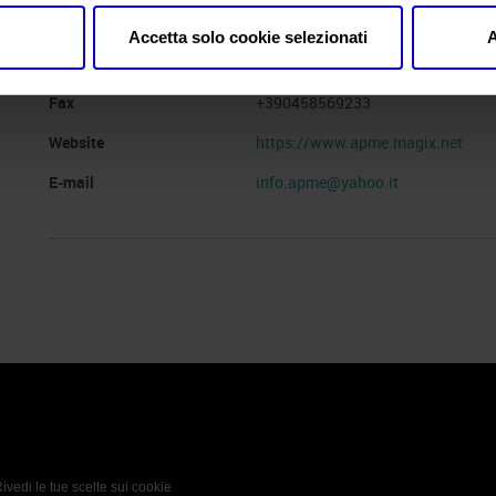
Indirizzo
Via Garofoli n.247 S.Giovanni Lup
Accetta solo cookie selezionati
A
Telefono
+39335276131
Fax
+390458569233
Website
https://www.apme.magix.net
E-mail
info.apme@yahoo.it
 Policy
Profilo aziendale test
L’azienda
Da definire
ivedi le tue scelte sui cookie