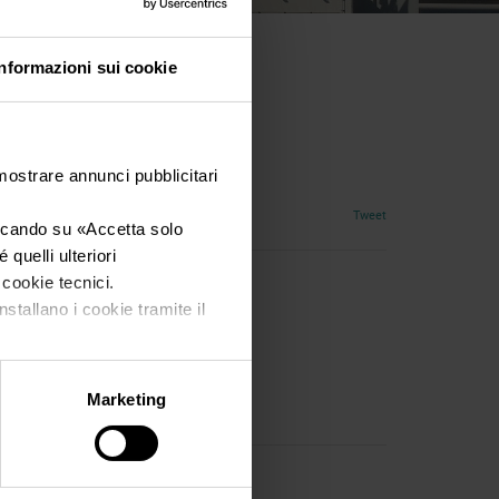
Informazioni sui cookie
a
 mostrare annunci pubblicitari
Tweet
iccando su «
Accetta solo
quelli ulteriori
i cookie tecnici.
nstallano i cookie tramite il
Marketing
Manifestazione Eventi