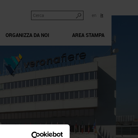
en
it
ORGANIZZA DA NOI
AREA STAMPA