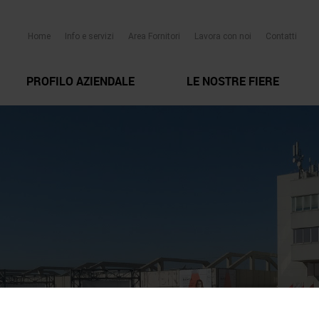
Home
Info e servizi
Area Fornitori
Lavora con noi
Contatti
PROFILO AZIENDALE
LE NOSTRE FIERE