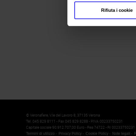
Rifiuta i cookie
Memento
Cookie
© Veronafiere, V.le del Lavoro 8, 37135 Verona
Tel. 045 829 8111 - Fax 045 829 8288 - P.IVA 00233750231
Capitale sociale 90.912.707,00 Euro - Rea 74722 - RI 00233750231
Termini di utilizzo
Privacy Policy
Cookie Policy
Note legali
R