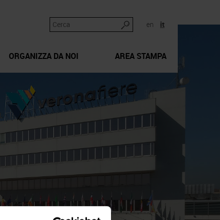
en
it
ORGANIZZA DA NOI
AREA STAMPA