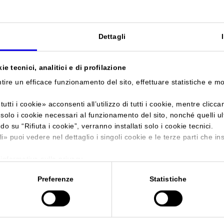
Sei in:
Manifestazione
>
Eurocarne 2015
Dettagli
Eurocarne
e tecnici, analitici e di profilazione
Salone internazionale della filiera della carne
tire un efficace funzionamento del sito, effettuare statistiche e m
tutti i cookie
» acconsenti all’utilizzo di tutti i cookie, mentre clicc
i solo i cookie necessari al funzionamento del sito, nonché quelli u
ndo su “
Rifiuta i cookie
”, verranno installati solo i cookie tecnici.
Data
10/05/2015 - 13/05/2015
li
» puoi vedere nel dettaglio i singoli cookie e le terze parti che ins
Frequenza
Triennial
'informativa sulla privacy.
Website
https://www.eurocarne.it
Preferenze
Statistiche
E-mail
info@veronafiere.it
Segreteria organizzativa
VERONAFIERE