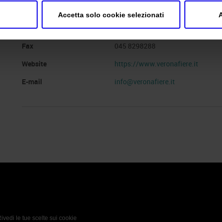
Indirizzo
VIALE DEL LAVORO, 8 VERONA (V
Accetta solo cookie selezionati
A
Telefono
045 8298111
Fax
045 8298288
Website
https://www.veronafiere.it
E-mail
info@veronafiere.it
 Policy
Profilo aziendale test
L’azienda
Da definire
ivedi le tue scelte sui cookie