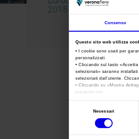
2015
Consenso
Questo sito web utilizza cooki
• I cookie sono usati per garan
personalizzati.
• Cliccando sul tasto «
Accetta 
selezionati
» saranno installat
selezionati dall’utente. Clicca
• Cliccando su «
Mostra dettag
presente sito.
•
Clicca qui
per visualizzare l
Selezione
Necessari
del
consenso