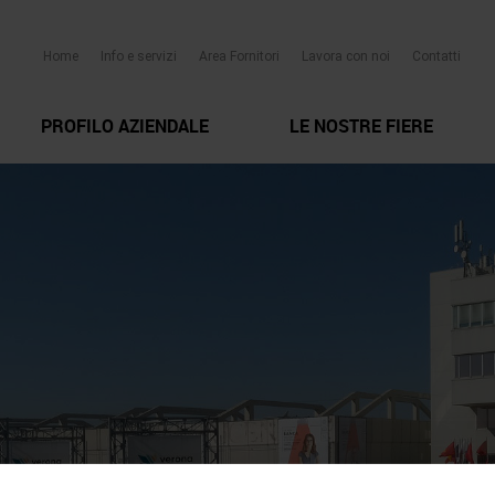
Home
Info e servizi
Area Fornitori
Lavora con noi
Contatti
PROFILO AZIENDALE
LE NOSTRE FIERE