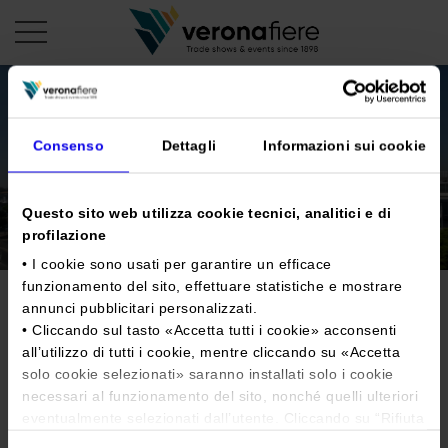
it
Consenso
Dettagli
Informazioni sui cookie
PROFILO AZIENDALE
Chi siamo
Questo sito web utilizza cookie tecnici, analitici e di
LE NOSTRE FIERE
profilazione
Statuto
Calendario Italia 2026
ORGANIZZA DA NOI
• I cookie sono usati per garantire un efficace
Consiglio di Amministrazione
Calendario Estero 2026
funzionamento del sito, effettuare statistiche e mostrare
Organizza una Fiera
AREA STAMPA
annunci pubblicitari personalizzati.
Collegio Sindacale
Calendario Italia 2027 – Primo semestre
Mappa e Servizi in quartiere
Cartella stampa
• Cliccando sul tasto «
Accetta tutti i cookie
» acconsenti
Struttura organizzativa
Home
Calendario Estero 2027 – Primo semestre
all’utilizzo di tutti i cookie, mentre cliccando su «
Accetta
Comunicati Stampa
Una fiera, la sua città. Perché Verona
solo cookie selezionati
» saranno installati solo i cookie
Gruppo Veronafiere
I nostri prodotti in Italia
Galleria fotografica
necessari al funzionamento del sito, nonché quelli ulteriori
Info e servizi
Network internazionale
eventualmente selezionati dall’utente. Cliccando su “
Rifiuta
Richiesta accredito stampa
i cookie
”, verranno installati solo i cookie tecnici.
Membership