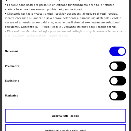
Area Fornitori
Tweet
Accredito Stampa Marmomac 2026
• I cookie sono usati per garantire un efficace funzionamento del sito, effettuare
Numeri della fiera
statistiche e mostrare annunci pubblicitari personalizzati.
• Cliccando sul tasto «
Accetta tutti i cookie
» acconsenti all’utilizzo di tutti i cookie,
Lavora con noi
Servizi in quartiere per la stampa
Carta dei Valori
Data
04/05/2015 - 07/05/2015
mentre cliccando su «
Accetta solo cookie selezionati
» saranno installati solo i cookie
necessari al funzionamento del sito, nonché quelli ulteriori eventualmente selezionati
Contatti Ufficio Stampa
Parità di genere
dall’utente. Cliccando su “
Rifiuta i cookie
”, verranno installati solo i cookie tecnici.
Frequenza
Annual
Contatti
• Cliccando su «
Mostra dettagli
» puoi vedere nel dettaglio i singoli cookie e le terze parti
Modello di Organizzazione, Gestione e Controllo
che installano i cookie tramite il presente sito.
Website
https://www.qatarstone-tech.com
•
Clicca qui
per visualizzare l'informativa sulla privacy.
Codice Etico
Selezione
E-mail
vfi@veronaifiere.it
Necessari
del
Responsabilità Sociale d’Impresa
consenso
Responsabilità ambientale
Preferenze
Segreteria
VERONAFIERE - CONFINDUSTRIA
Certificazioni riconosciute
organizzativa
MARMOMACCHINE
Statistiche
Indirizzo
Viale del Lavoro 8 Verona ()
Società trasparente
Compensi Organi Societari
Marketing
Telefono
+39 0458298111
Bilanci Societari
Fax
045 8298288
Accetta tutti i cookie
Website
https://www.veronafiere.it
E-mail
vfi@veronafiere.it
Accetta solo cookie selezionati