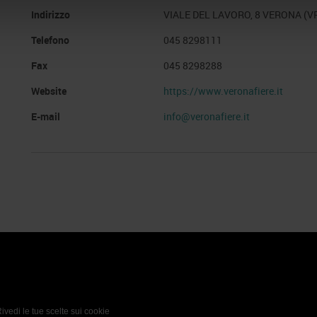
Indirizzo
VIALE DEL LAVORO, 8 VERONA (V
Telefono
045 8298111
Fax
045 8298288
Website
https://www.veronafiere.it
E-mail
info@veronafiere.it
 Policy
Profilo aziendale test
L’azienda
Da definire
ivedi le tue scelte sui cookie