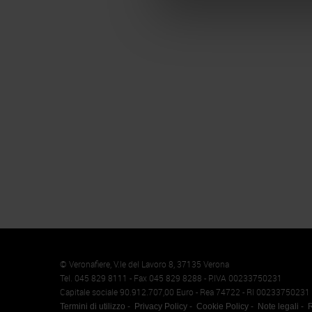
Memento
Cookie
© Veronafiere, V.le del Lavoro 8, 37135 Verona
Tel. 045 829 8111 - Fax 045 829 8288 - P.IVA 00233750231
Capitale sociale 90.912.707,00 Euro - Rea 74722 - RI 00233750231
Termini di utilizzo
Privacy Policy
Cookie Policy
Note legali
R