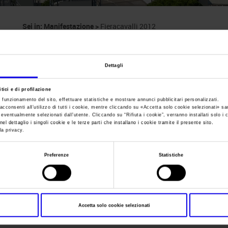
Sei in:
Manifestazione
>
Fieracavalli 2012
Fieracavalli
Dettagli
International horse festival
tici e di profilazione
e funzionamento del sito, effettuare statistiche e mostrare annunci pubblicitari personalizzati.
acconsenti all’utilizzo di tutti i cookie, mentre cliccando su «
Accetta solo cookie selezionati
» sa
i eventualmente selezionati dall’utente. Cliccando su “
Rifiuta i cookie
”, verranno installati solo i 
el dettaglio i singoli cookie e le terze parti che installano i cookie tramite il presente sito.
Data
08/11/2012 - 11/11/2012
la privacy.
Frequenza
Annual
Preferenze
Statistiche
Website
https://www.fieracavalli.com
E-mail
info@veronafiere.it
Accetta solo cookie selezionati
Segreteria organizzativa
VERONAFIERE