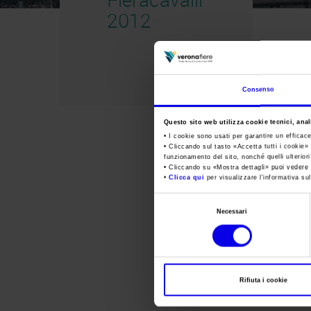
2012
Consenso
Questo sito web utilizza cookie tecnici, anali
• I cookie sono usati per garantire un efficac
• Cliccando sul tasto «
Accetta tutti i cookie
» 
funzionamento del sito, nonché quelli ulterior
• Cliccando su «
Mostra dettagli
» puoi vedere n
•
Clicca qui
per visualizzare l'informativa sul
Selezione
Necessari
del
consenso
Rifiuta i cookie