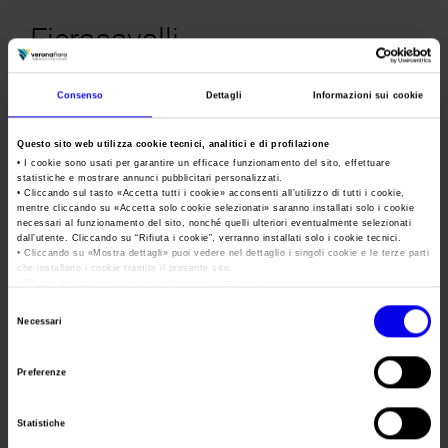
Area Fornitori
Accredito Stampa Marmomac 2026
Numeri della fiera
Fieracavalli
Lavora con noi
Servizi in quartiere per la stampa
Carta dei Valori
La fiera dedicata ai cavalli e all'equitazione
Contatti Ufficio Stampa
Parità di genere
Consenso
Dettagli
Informazioni sui cookie
Contatti
Tweet
Modello di Organizzazione, Gestione e Controllo
Questo sito web utilizza cookie tecnici, analitici e di profilazione
Codice Etico
• I cookie sono usati per garantire un efficace funzionamento del sito, effettuare
Data
04/11/2021 - 07/11/2021
statistiche e mostrare annunci pubblicitari personalizzati.
Responsabilità Sociale d’Impresa
• Cliccando sul tasto «
Accetta tutti i cookie
» acconsenti all’utilizzo di tutti i cookie,
Frequenza
Annual
mentre cliccando su «
Accetta solo cookie selezionati
» saranno installati solo i cookie
Responsabilità ambientale
necessari al funzionamento del sito, nonché quelli ulteriori eventualmente selezionati
Website
www.fieracavalli.it
dall’utente. Cliccando su “
Rifiuta i cookie
”, verranno installati solo i cookie tecnici.
Certificazioni riconosciute
• Cliccando su «
Mostra dettagli
» puoi vedere nel dettaglio i singoli cookie e le terze parti
che installano i cookie tramite il presente sito.
E-mail
customercare@fieracavalli.it
•
Clicca qui
per visualizzare l'informativa sulla privacy.
Società trasparente
Selezione
Necessari
Compensi Organi Societari
del
Segreteria
VERONAFIERE
consenso
Bilanci Societari
organizzativa
Preferenze
Indirizzo
VIALE DEL LAVORO, 8 VERONA (VR)
Statistiche
Telefono
045 8298111