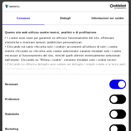
Area Fornitori
Accredito Stampa Marmomac 2026
Numeri della fiera
Fieracavalli
Lavora con noi
Servizi in quartiere per la stampa
Carta dei Valori
La fiera dedicata ai cavalli e all'equitazione
Consenso
Dettagli
Informazioni sui cookie
Contatti Ufficio Stampa
Parità di genere
Contatti
Tweet
Questo sito web utilizza cookie tecnici, analitici e di profilazione
Modello di Organizzazione, Gestione e Controllo
• I cookie sono usati per garantire un efficace funzionamento del sito, effettuare
statistiche e mostrare annunci pubblicitari personalizzati.
Codice Etico
• Cliccando sul tasto «
Accetta tutti i cookie
» acconsenti all’utilizzo di tutti i cookie,
Data
03/11/2022 - 06/11/2022
mentre cliccando su «
Accetta solo cookie selezionati
» saranno installati solo i cookie
Responsabilità Sociale d’Impresa
necessari al funzionamento del sito, nonché quelli ulteriori eventualmente selezionati
Frequenza
Annual
dall’utente. Cliccando su “
Rifiuta i cookie
”, verranno installati solo i cookie tecnici.
Responsabilità ambientale
• Cliccando su «
Mostra dettagli
» puoi vedere nel dettaglio i singoli cookie e le terze parti
che installano i cookie tramite il presente sito.
Website
https://www.fieracavalli.com
Certificazioni riconosciute
•
Clicca qui
per visualizzare l'informativa sulla privacy.
E-mail
info@veronafiere.it
Selezione
Necessari
Società trasparente
del
consenso
Compensi Organi Societari
Preferenze
Segreteria
VERONAFIERE
Bilanci Societari
organizzativa
Statistiche
Indirizzo
VIALE DEL LAVORO, 8 VERONA (VR)
Telefono
045 8298111
Marketing