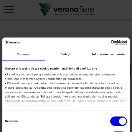
en
it
PROFILO AZIENDALE
Consenso
Dettagli
Informazioni sui cookie
Chi siamo
LE NOSTRE FIERE
Questo sito web utilizza cookie tecnici, analitici e di profilazione
Statuto
Calendario Italia 2026
ORGANIZZA DA NOI
• I cookie sono usati per garantire un efficace funzionamento del sito, effettuare
statistiche e mostrare annunci pubblicitari personalizzati.
Consiglio di Amministrazione
Calendario Estero 2026
• Cliccando sul tasto «
Accetta tutti i cookie
» acconsenti all’utilizzo di tutti i cookie,
Organizza una Fiera
AREA STAMPA
mentre cliccando su «
Accetta solo cookie selezionati
» saranno installati solo i cookie
Collegio Sindacale
Fieracavalli
Calendario Italia 2027 – Primo semestre
necessari al funzionamento del sito, nonché quelli ulteriori eventualmente selezionati
Mappa e Servizi in quartiere
Cartella stampa
dall’utente. Cliccando su “
Rifiuta i cookie
”, verranno installati solo i cookie tecnici.
Struttura organizzativa
Home
• Cliccando su «
Mostra dettagli
» puoi vedere nel dettaglio i singoli cookie e le terze parti
Calendario Estero 2027 – Primo semestre
Comunicati Stampa
che installano i cookie tramite il presente sito.
Una fiera, la sua città. Perché Verona
Gruppo Veronafiere
•
Clicca qui
per visualizzare l'informativa sulla privacy.
Tweet
I nostri prodotti in Italia
Galleria fotografica
Info e servizi
Selezione
Network internazionale
Necessari
del
Richiesta accredito stampa
Fieracavalli
Membership
consenso