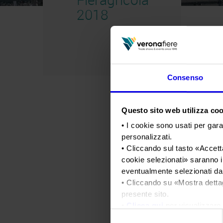
2018
Consenso
Questo sito web utilizza cook
• I cookie sono usati per gara
personalizzati.
• Cliccando sul tasto «
Accetta
cookie selezionati
» saranno i
eventualmente selezionati dal
• Cliccando su «
Mostra detta
presente sito.
•
Clicca qui
per visualizzare 
Selezione