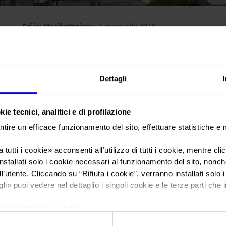
Sei in:
Manifestazione
>
Fieragricola 2018
Dettagli
ie tecnici, analitici e di profilazione
Fieragricola
ntire un efficace funzionamento del sito, effettuare statistiche e
 tutti i cookie
» acconsenti all’utilizzo di tutti i cookie, mentre cl
International agricultural technologies show
nstallati solo i cookie necessari al funzionamento del sito, nonché 
l’utente. Cliccando su “
Rifiuta i cookie
”, verranno installati solo 
gli
» puoi vedere nel dettaglio i singoli cookie e le terze parti che i
Data
31/01/2018 - 03/02/2018
l'informativa sulla privacy.
Frequenza
Biennial