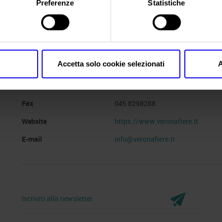
Preferenze
Statistiche
Website
https://www.fieragricola.com
Segreteria organizzativa
VERONAFIERE
Accetta solo cookie selezionati
A
Indirizzo
VIALE DEL LAVORO, 8 VERONA (V
Telefono
045 8298111
Fax
045 8298288
Website
https://www.veronafiere.it
E-mail
info@veronafiere.it
Iscriviti alla newsletter